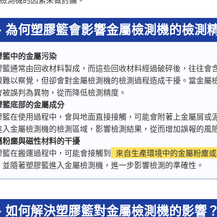
、
為何塑膠籃會影響金屬檢測機的檢測
膠籃中的金屬污染
膠籃通常由回收材料製成，而這些回收材料經過破碎後，往往會
眼難以察覺，但卻會對金屬檢測機的檢測過程造成干擾。當金屬
會被誤判為異物，從而降低檢測精度。
膠籃底部的金屬成分
膠籃在使用過程中，會與地面直接接觸，可能會附著上金屬屑或
進入金屬檢測機的檢測區域，影響檢測結果，從而增加誤報的風
屬粉塵與磁性材料的干擾
膠籃在搬運過程中，可能會接觸到
來自生產環境中的金屬粉塵或
，並隨著塑膠籃進入金屬檢測機，進一步影響檢測的準確性。
、
如何解決塑膠籃對金屬檢測機的影響