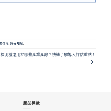
常排除
,
設備知識
.
屬檢測機適用於哪些產業產線？快速了解導入評估重點！
產品標籤