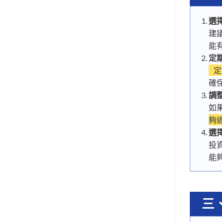
選
建
能
定
定
確
調
如
夠
選
投
能
三