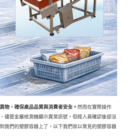
異物，確保產品品質與消費者安全。
然而在實際操作
，儘管金屬檢測機顯示異常訊號，但經人員確認後卻沒
到我們的塑膠容器上了，以下我們就以常見的塑膠容器