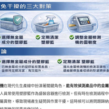
機
在現代化生產線中扮演著關鍵角色，
能有效偵測產品中的金屬
人員常使用塑膠籃作為盛裝容器進行檢測。但有時在檢測過程中
屬異物，導致現場產生疑問與作業干擾。這時候可以將問題歸納
檢測機的因素來做討論。