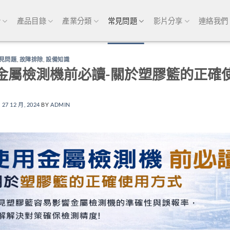
介
產品目錄
產業分類
常見問題
影片分享
連絡我們
見問題
,
故障排除
,
設備知識
金屬檢測機前必讀-關於塑膠籃的正確
N
27 12 月, 2024
BY
ADMIN