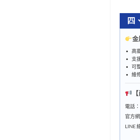
四
金
高
支
可
維
【
電話：0
官方網
LINE