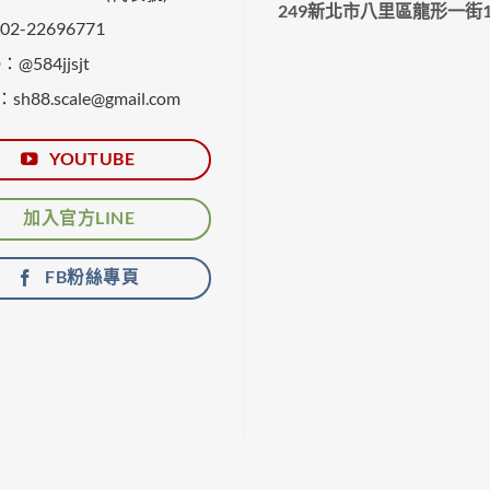
249新北市八里區龍形一街1
2-22696771
@584jjsjt
：sh88.scale@gmail.com
YOUTUBE
加入官方LINE
FB粉絲專頁