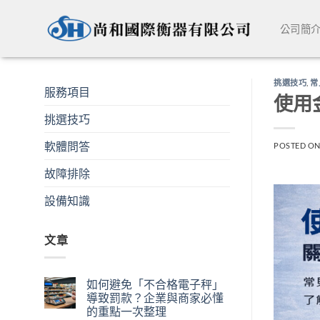
Skip
to
公司簡
content
挑選技巧
,
常
服務項目
使用
挑選技巧
軟體問答
POSTED O
故障排除
設備知識
文章
如何避免「不合格電子秤」
導致罰款？企業與商家必懂
的重點一次整理