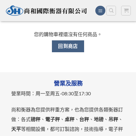
Skip
to
content
您的購物車裡還沒有任何商品。
回到商店
營業及服務
營業時間：
周一至周五-
08:30至17:30
尚和衡器為您提供秤重方案，也為您提供各類衡器訂
做：各式
磅秤
、
電子秤
、
桌秤
、
台秤
、
地磅
、
吊秤
、
天平
等相關設備，都可訂製諮詢，技術指導，電子秤