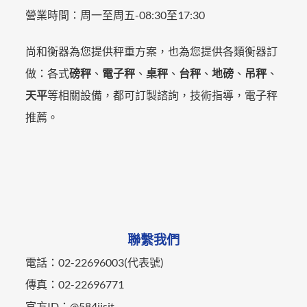
營業時間：
周一至周五-
08:30至17:30
尚和衡器為您提供秤重方案，也為您提供各類衡器訂
做：各式
磅秤
、
電子秤
、
桌秤
、
台秤
、
地磅
、
吊秤
、
天平
等相關設備，都可訂製諮詢，技術指導，電子秤
推薦。
聯繫我們
電話：02-22696003(代表號)
傳真：02-22696771
官方ID：@584jjsjt