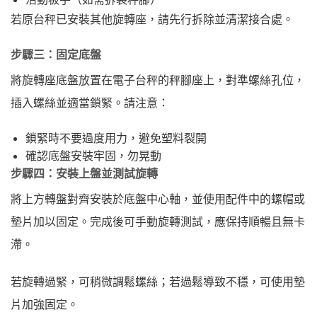
若原台秤已安裝其他旋轉座，請先行拆除並清潔接合處。
步驟三：固定底盤
將旋轉座底盤放置在電子台秤的秤腳座上，對準螺絲孔位，
插入螺絲並適當鎖緊。請注意：
鎖緊時不要過度用力，避免塑料裂開
確認底盤安裝牢固，勿晃動
步驟四：安裝上盤並測試旋轉
將上方轉盤對齊安裝於底盤中心軸，並使用配件中的螺帽或
墊片加以固定。完成後可手動旋轉測試，應保持順暢且無卡
滯。
若旋轉過緊，可稍微調鬆螺絲；若過鬆導致不穩，可使用墊
片加強固定。