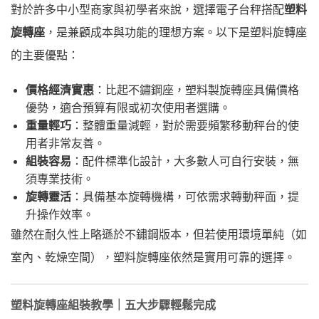
對於許多中小型商家與初學者來說，選擇電子台秤搭配
塑料
旋轉座
，是兼顧成本與功能的理想方案。以下是塑料旋轉座
的主要優點：
價格經濟實惠
：比起不鏽鋼座，塑料製旋轉座具備價格
優勢，適合預算有限或初次使用者選購。
重量輕巧
：整體重量減輕，對於需要頻繁移動秤台的使
用者非常友善。
組裝容易
：配件標準化設計，大多數人可自行安裝，無
須專業技術。
旋轉靈活
：具備基本旋轉機構，可依需求轉動秤面，提
升操作效率。
雖然在耐久性上略遜於不鏽鋼版本，但若使用環境單純（如
室內、乾燥空間），塑料旋轉座依然是實用可靠的選擇。
塑料旋轉座組裝教學｜五大步驟輕鬆完成