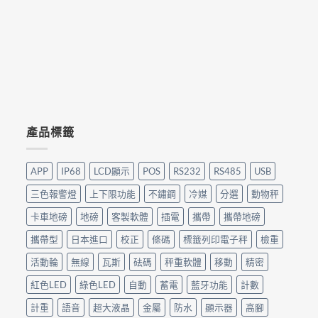
產品標籤
APP
IP68
LCD顯示
POS
RS232
RS485
USB
三色報警燈
上下限功能
不鏽鋼
冷媒
分選
動物秤
卡車地磅
地磅
客製軟體
插電
攜帶
攜帶地磅
攜帶型
日本進口
校正
條碼
標籤列印電子秤
檢重
活動輪
無線
瓦斯
砝碼
秤重軟體
移動
精密
紅色LED
綠色LED
自動
蓄電
藍牙功能
計數
計重
語音
超大液晶
金屬
防水
顯示器
高腳