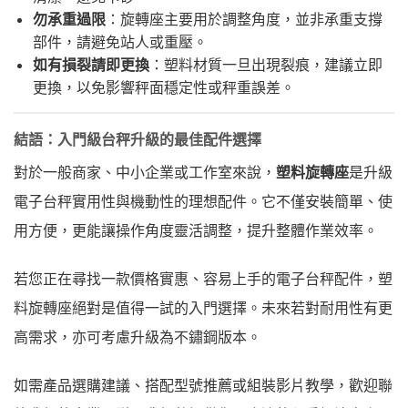
勿承重過限
：旋轉座主要用於調整角度，並非承重支撐
部件，請避免站人或重壓。
如有損裂請即更換
：塑料材質一旦出現裂痕，建議立即
更換，以免影響秤面穩定性或秤重誤差。
結語：入門級台秤升級的最佳配件選擇
對於一般商家、中小企業或工作室來說，
塑料旋轉座
是升級
電子台秤實用性與機動性的理想配件。它不僅安裝簡單、使
用方便，更能讓操作角度靈活調整，提升整體作業效率。
若您正在尋找一款價格實惠、容易上手的電子台秤配件，塑
料旋轉座絕對是值得一試的入門選擇。未來若對耐用性有更
高需求，亦可考慮升級為不鏽鋼版本。
如需產品選購建議、搭配型號推薦或組裝影片教學，歡迎聯