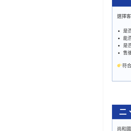
選擇客
是
能
是
售
符
二
尚和國