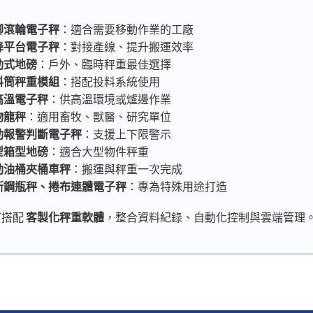
腳滾輪電子秤
：適合需要移動作業的工廠
降平台電子秤
：對接產線、提升搬運效率
動式地磅
：戶外、臨時秤重最佳選擇
料筒秤重模組
：搭配投料系統使用
高溫電子秤
：供高溫環境或爐邊作業
物龍秤
：適用畜牧、獸醫、研究單位
動報警判斷電子秤
：支援上下限警示
型箱型地磅
：適合大型物件秤重
動油桶夾桶車秤
：搬運與秤重一次完成
斯鋼瓶秤、捲布連體電子秤
：專為特殊用途打造
可搭配
客製化秤重軟體
，整合資料紀錄、自動化控制與雲端管理