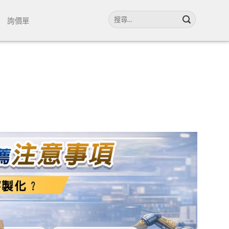
搜
詢價單
尋
關
鍵
字: