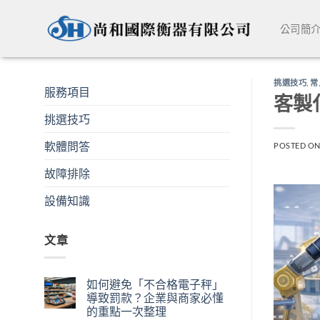
Skip
to
公司簡
content
挑選技巧
,
常
服務項目
客製
挑選技巧
軟體問答
POSTED O
故障排除
設備知識
文章
如何避免「不合格電子秤」
導致罰款？企業與商家必懂
的重點一次整理