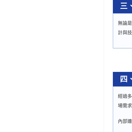
三
無論是
計與技
四
經過多
場需求
內部連