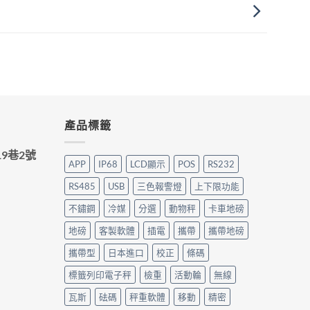
產品標籤
9巷2號
APP
IP68
LCD顯示
POS
RS232
RS485
USB
三色報警燈
上下限功能
不鏽鋼
冷媒
分選
動物秤
卡車地磅
地磅
客製軟體
插電
攜帶
攜帶地磅
攜帶型
日本進口
校正
條碼
標籤列印電子秤
檢重
活動輪
無線
瓦斯
砝碼
秤重軟體
移動
精密