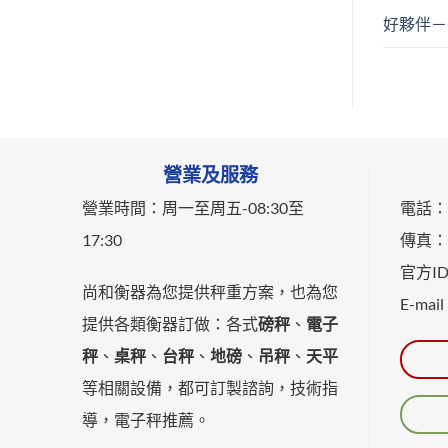
好夥伴－
營業及服務
營業時間：
周一至周五-
08:30至
電話：0
17:30
傳真：0
官方ID：
尚和衡器為您提供秤重方案，也為您
E-mail
提供各類衡器訂做：各式
磅秤
、
電子
秤
、
桌秤
、
台秤
、
地磅
、
吊秤
、
天平
等相關設備，都可訂製諮詢，技術指
導，電子秤推薦。