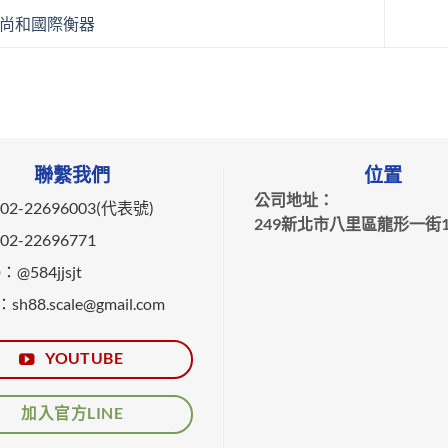
尚和國際衡器
聯繫我們
位置
公司地址：
2-22696003(代表號)
249新北市八里區龍形一街1
2-22696771
@584jjsjt
：sh88.scale@gmail.com
YOUTUBE
加入官方LINE