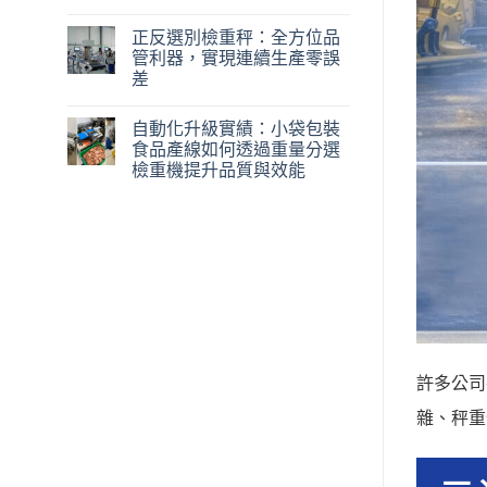
正反選別檢重秤：全方位品
管利器，實現連續生產零誤
差
自動化升級實績：小袋包裝
食品產線如何透過重量分選
檢重機提升品質與效能
許多公司
雜、秤重
一