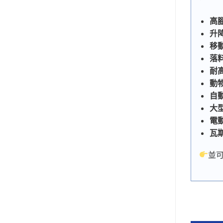
高
升
移
落
耐
動
自
大
電
瓦
並