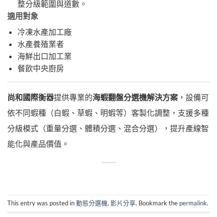
整分級範圍與道數。
適用對象
冷凍水產加工廠
水產養殖業者
海鮮出口加工業
餐飲中央廚房
尚和國際衡器
提供專業的
海蝦翻盤分選機解決方案
，設備可
依不同蝦種（白蝦、草蝦、明蝦等）客製化調整，支援多種
分級模式（重量分選、體積分選、混合分選），提升產線智
能化與產品價值。
This entry was posted in
動態分選機
,
影片分享
. Bookmark the
permalink
.