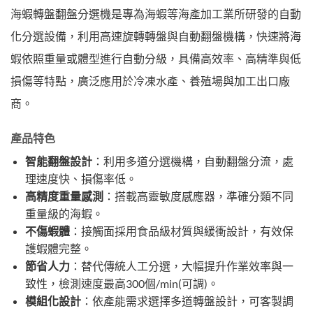
海蝦轉盤翻盤分選機是專為海蝦等海產加工業所研發的自動
化分選設備，利用高速旋轉轉盤與自動翻盤機構，快速將海
蝦依照重量或體型進行自動分級，具備高效率、高精準與低
損傷等特點，廣泛應用於冷凍水產、養殖場與加工出口廠
商。
產品特色
智能翻盤設計
：利用多道分選機構，自動翻盤分流，處
理速度快、損傷率低。
高精度重量感測
：搭載高靈敏度感應器，準確分類不同
重量級的海蝦。
不傷蝦體
：接觸面採用食品級材質與緩衝設計，有效保
護蝦體完整。
節省人力
：替代傳統人工分選，大幅提升作業效率與一
致性，檢測速度最高300個/min(可調)。
模組化設計
：依產能需求選擇多道轉盤設計，可客製調