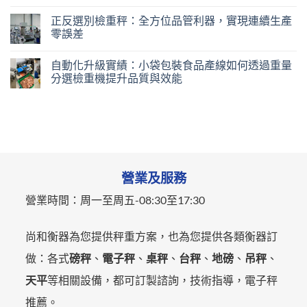
正反選別檢重秤：全方位品管利器，實現連續生產
零誤差
自動化升級實績：小袋包裝食品產線如何透過重量
分選檢重機提升品質與效能
營業及服務
營業時間：
周一至周五-
08:30至17:30
尚和衡器為您提供秤重方案，也為您提供各類衡器訂
做：各式
磅秤
、
電子秤
、
桌秤
、
台秤
、
地磅
、
吊秤
、
天平
等相關設備，都可訂製諮詢，技術指導，電子秤
推薦。