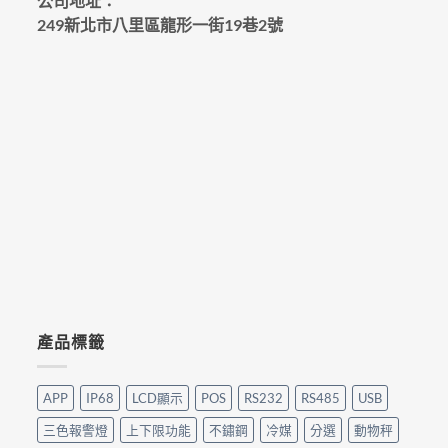
公司地址：
249新北市八里區龍形一街19巷2號
產品標籤
APP
IP68
LCD顯示
POS
RS232
RS485
USB
三色報警燈
上下限功能
不鏽鋼
冷媒
分選
動物秤