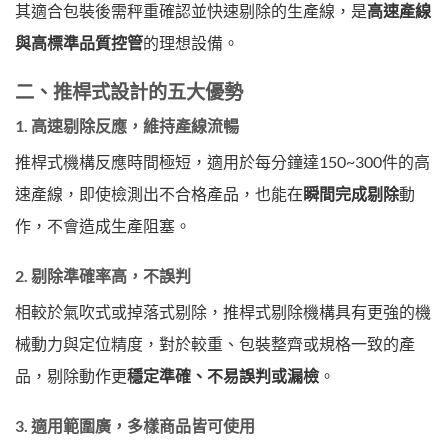
其適合包裝後需秤重確認並快速剔除的生產線，是
高速產線
與高標準品質控管
的理想設備。
二、推桿式設計的五大優勢
1.
高速剔除反應，維持產線流暢
推桿式機構反應時間極短，適用於每分鐘達150~300件的高
速產線，即使檢測出不合格產品，也能在
瞬間完成剔除
動
作，不會造成生產阻塞。
2.
剔除準確率高，不誤判
相較於氣吹式或掉落式剔除，推桿式剔除機構具有更強的機
械動力與定位精度，對於較重、包裝整齊或規格一致的產
品，剔除動作更
穩定準確、不易誤判或漏檢
。
3.
適用範圍廣，多樣商品皆可使用