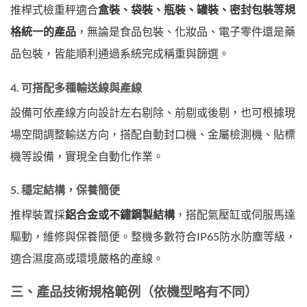
推桿式檢重秤適合
盒裝、袋裝、瓶裝、罐裝、密封包裝等規
格統一的產品
，無論是食品包裝、化妝品、電子零件還是藥
品包裝，皆能順利通過系統完成稱重與篩選。
4.
可搭配多種輸送線與產線
設備可依產線方向設計左右剔除、前剔或後剔，也可根據現
場空間調整輸送方向，搭配自動封口機、金屬檢測機、貼標
機等設備，實現全自動化作業。
5.
穩定結構，保養簡便
推桿裝置採
鋁合金或不鏽鋼製結構
，搭配氣壓缸或伺服馬達
驅動，維修與保養簡便。整機多數符合IP65防水防塵等級，
適合濕度高或環境嚴格的產線。
三、產品技術規格範例（依機型略有不同）