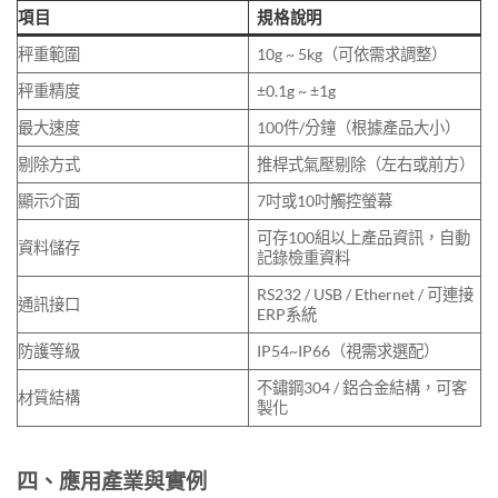
項目
規格說明
秤重範圍
10g ~ 5kg（可依需求調整）
秤重精度
±0.1g ~ ±1g
最大速度
100件/分鐘（根據產品大小）
剔除方式
推桿式氣壓剔除（左右或前方）
顯示介面
7吋或10吋觸控螢幕
可存100組以上產品資訊，自動
資料儲存
記錄檢重資料
RS232 / USB / Ethernet / 可連接
通訊接口
ERP系統
防護等級
IP54~IP66（視需求選配）
不鏽鋼304 / 鋁合金結構，可客
材質結構
製化
四、應用產業與實例