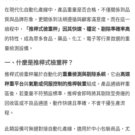
在現代化自動化產線中，產品重量是否合格，不僅關係到品
質與品牌形象，更關係到法規遵循與顧客滿意度。而在這一
過程中，
「推桿式檢重秤」因其快速、穩定、剔除準確率高
的特性，成為眾多食品、藥品、化工、電子等行業首選的重
量檢測設備。
一、什麼是推桿式檢重秤？
推桿式檢重秤屬於自動化的
重量檢測與剔除系統
，它由
高速
秤重平台
與
氣動或伺服控制的推桿裝置
組成，產品通過秤重
區後，若重量不符預設標準，推桿會即時將其剔除至旁邊的
回收區或不良品通道，動作快速且準確，不會干擾生產流
程。
此類設備可無縫對接自動化產線，適用於中小包裝商品，尤