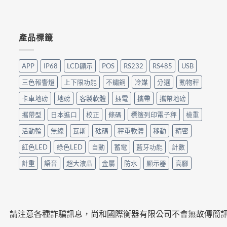
產品標籤
APP
IP68
LCD顯示
POS
RS232
RS485
USB
三色報警燈
上下限功能
不鏽鋼
冷媒
分選
動物秤
卡車地磅
地磅
客製軟體
插電
攜帶
攜帶地磅
攜帶型
日本進口
校正
條碼
標籤列印電子秤
檢重
活動輪
無線
瓦斯
砝碼
秤重軟體
移動
精密
紅色LED
綠色LED
自動
蓄電
藍牙功能
計數
計重
語音
超大液晶
金屬
防水
顯示器
高腳
請注意各種詐騙訊息，尚和國際衡器有限公司不會無故傳簡訊要求