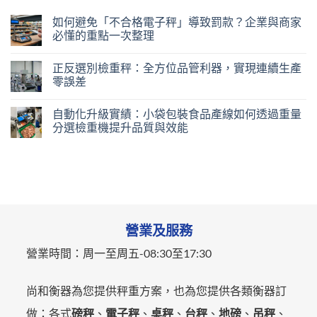
如何避免「不合格電子秤」導致罰款？企業與商家
必懂的重點一次整理
正反選別檢重秤：全方位品管利器，實現連續生產
零誤差
自動化升級實績：小袋包裝食品產線如何透過重量
分選檢重機提升品質與效能
營業及服務
營業時間：
周一至周五-
08:30至17:30
尚和衡器為您提供秤重方案，也為您提供各類衡器訂
做：各式
磅秤
、
電子秤
、
桌秤
、
台秤
、
地磅
、
吊秤
、