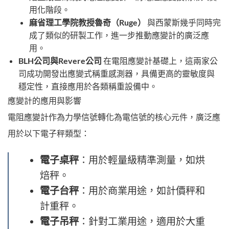
用化階段。
麻省理工學院教授魯奇（Ruge）
與西蒙斯幾乎同時完
成了類似的研製工作，進一步推動應變計的廣泛應
用。
BLH公司與Revere公司
在電阻應變計基礎上，這兩家公
司成功開發出應變式稱重感測器，具備更高的靈敏度與
穩定性，直接應用於各類稱重設備中。
應變計的應用與影響
電阻應變計作為力學信號轉化為電信號的核心元件，廣泛應
用於以下電子秤類型：
電子桌秤
：用於輕量級精準測量，如烘
焙秤。
電子台秤
：用於商業用途，如計價秤和
計重秤。
電子吊秤
：針對工業用途，適用於大重