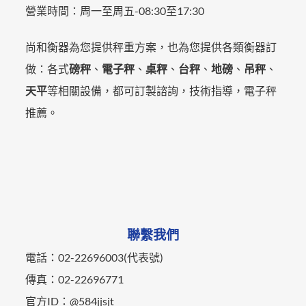
營業時間：
周一至周五-
08:30至17:30
尚和衡器為您提供秤重方案，也為您提供各類衡器訂
做：各式
磅秤
、
電子秤
、
桌秤
、
台秤
、
地磅
、
吊秤
、
天平
等相關設備，都可訂製諮詢，技術指導，電子秤
推薦。
聯繫我們
電話：02-22696003(代表號)
傳真：02-22696771
官方ID：@584jjsjt