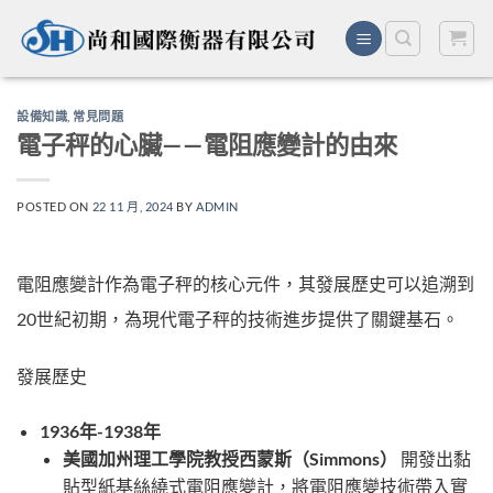
Skip
to
content
設備知識
,
常見問題
電子秤的心臟——電阻應變計的由來
POSTED ON
22 11 月, 2024
BY
ADMIN
電阻應變計作為電子秤的核心元件，其發展歷史可以追溯到
20世紀初期，為現代電子秤的技術進步提供了關鍵基石。
發展歷史
1936年-1938年
美國加州理工學院教授西蒙斯（Simmons）
開發出黏
貼型紙基絲繞式電阻應變計，將電阻應變技術帶入實