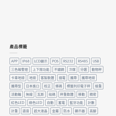
產品標籤
APP
IP68
LCD顯示
POS
RS232
RS485
USB
三色報警燈
上下限功能
不鏽鋼
冷媒
分選
動物秤
卡車地磅
地磅
客製軟體
插電
攜帶
攜帶地磅
攜帶型
日本進口
校正
條碼
標籤列印電子秤
檢重
活動輪
無線
瓦斯
砝碼
秤重軟體
移動
精密
紅色LED
綠色LED
自動
蓄電
藍牙功能
計數
計重
語音
超大液晶
金屬
防水
顯示器
高腳