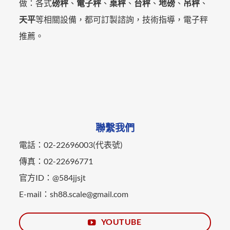
做：各式
磅秤
、
電子秤
、
桌秤
、
台秤
、
地磅
、
吊秤
、
天平
等相關設備，都可訂製諮詢，技術指導，電子秤
推薦。
聯繫我們
電話：02-22696003(代表號)
傳真：02-22696771
官方ID：@584jjsjt
E-mail：sh88.scale@gmail.com
YOUTUBE