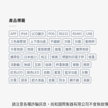
產品標籤
APP
IP68
LCD顯示
POS
RS232
RS485
USB
三色報警燈
上下限功能
不鏽鋼
冷媒
分選
動物秤
卡車地磅
地磅
客製軟體
插電
攜帶
攜帶地磅
攜帶型
日本進口
校正
條碼
標籤列印電子秤
檢重
活動輪
無線
瓦斯
砝碼
秤重軟體
移動
精密
紅色LED
綠色LED
自動
蓄電
藍牙功能
計數
計重
語音
超大液晶
金屬
防水
顯示器
高腳
請注意各種詐騙訊息，尚和國際衡器有限公司不會無故傳簡訊