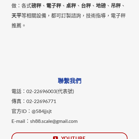
做：各式
磅秤
、
電子秤
、
桌秤
、
台秤
、
地磅
、
吊秤
、
天平
等相關設備，都可訂製諮詢，技術指導，電子秤
推薦。
聯繫我們
電話：02-22696003(代表號)
傳真：02-22696771
官方ID：@584jjsjt
E-mail：sh88.scale@gmail.com
YOUTUBE