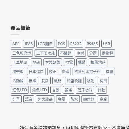
產品標籤
APP
IP68
LCD顯示
POS
RS232
RS485
USB
三色報警燈
上下限功能
不鏽鋼
冷媒
分選
動物秤
卡車地磅
地磅
客製軟體
插電
攜帶
攜帶地磅
攜帶型
日本進口
校正
條碼
標籤列印電子秤
檢重
活動輪
無線
瓦斯
砝碼
秤重軟體
移動
精密
紅色LED
綠色LED
自動
蓄電
藍牙功能
計數
計重
語音
超大液晶
金屬
防水
顯示器
高腳
請注意各種詐騙訊息，尚和國際衡器有限公司不會無故傳