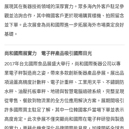
展現其在衡器技術領域的深厚實力。眾多海內外客戶駐足參
觀並洽詢合作，其中韓國客戶更於現場購買樣機、拍照留念
並下單。此次展會為尚和國際進一步拓展海外市場奠定良好
基礎。
尚和國際展實力 電子秤產品吸引國際目光
2017年台北國際食品展盛大舉行，尚和國際衡器公司以專
業電子秤製造商之姿，帶來多款創新衡器產品參展。展出品
項涵蓋高精度計數秤、電子計重秤、工業用天平、不鏽鋼防
水秤、油壓托板車秤、地磅與智慧電腦過磅系統，完整呈現
從零售、餐飲到物流業的全方位應用解決方案。展期間吸引
許多國際買主駐足了解，其中一位韓國客戶當場下單並表示
高度肯定。此次參展不僅突顯尚和國際在電子秤研發與製造
的實力，更藉此機會深化品牌國際能見度，加速開拓全球市