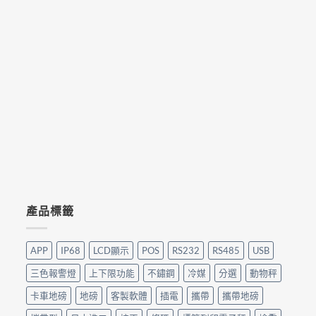
產品標籤
APP
IP68
LCD顯示
POS
RS232
RS485
USB
三色報警燈
上下限功能
不鏽鋼
冷媒
分選
動物秤
卡車地磅
地磅
客製軟體
插電
攜帶
攜帶地磅