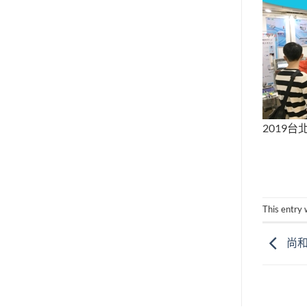
2019
This entry
尚和