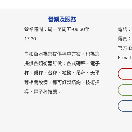
營業及服務
營業時間：
周一至周五-
08:30至
電話：0
17:30
傳真：0
官方ID：
尚和衡器為您提供秤重方案，也為您
E-mail
提供各類衡器訂做：各式
磅秤
、
電子
秤
、
桌秤
、
台秤
、
地磅
、
吊秤
、
天平
等相關設備，都可訂製諮詢，技術指
導，電子秤推薦。