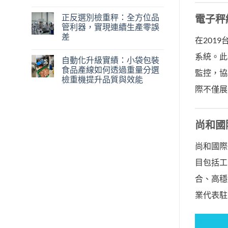
正反選別檢重秤：全方位品
電子秤
管利器，實現連續生產零誤
差
在201
系統。此
自動化升級實績：小袋包裝
食品產線如何透過重量分選
監控，協
檢重機提升品質與效能
際不僅展
尚和國
尚和國際
目包括工
合、高穩
業代表駐