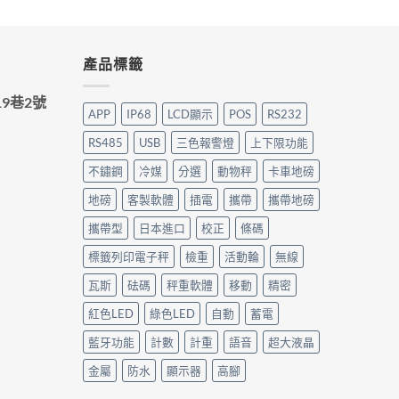
產品標籤
9巷2號
APP
IP68
LCD顯示
POS
RS232
RS485
USB
三色報警燈
上下限功能
不鏽鋼
冷媒
分選
動物秤
卡車地磅
地磅
客製軟體
插電
攜帶
攜帶地磅
攜帶型
日本進口
校正
條碼
標籤列印電子秤
檢重
活動輪
無線
瓦斯
砝碼
秤重軟體
移動
精密
紅色LED
綠色LED
自動
蓄電
藍牙功能
計數
計重
語音
超大液晶
金屬
防水
顯示器
高腳