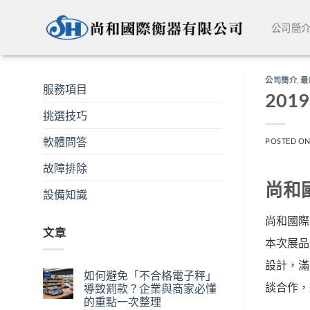
Skip
to
公司簡
content
公司簡介
,
最
服務項目
201
挑選技巧
軟體問答
POSTED O
故障排除
尚和
設備知識
尚和國際
文章
本次展品
設計，滿
如何避免「不合格電子秤」
談合作，
導致罰款？企業與商家必懂
的重點一次整理