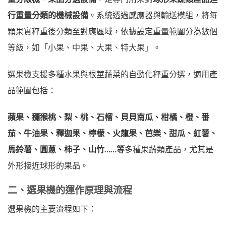
行重量分類的機械設備
。系統透過感應器與輸送模組，將每
顆果實秤重後分類至對應區域，依據設定重量範圍分為數個
等級，如「小果、中果、大果、特大果」。
選果機支援多種水果與根莖蔬菜的自動化秤重分選，適用產
品範圍包括：
蘋果、獼猴桃、梨、桃、石榴、貝貝南瓜、柑橘、橙、番
茄、牛油果、釋迦果、檸檬、火龍果、芭樂、甜瓜、紅薯、
馬鈴薯、圓蔥、柿子、山竹……等
多種果蔬類產品，尤其是
外形接近球形的果品。
二、選果機的運作原理與流程
選果機的主要流程如下：