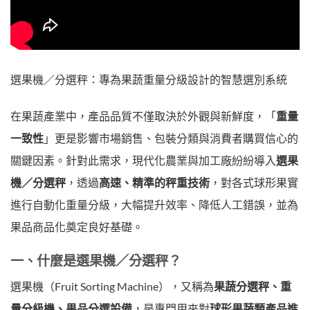
選果機／分選秤：專為果蔬重量分級設計的智慧選別系統
在果蔬產業中，產品品質不僅取決於外觀與新鮮度，「
重量
一致性
」更是影響市場銷售、包裝分類與消費者購買信心的
關鍵因素。針對此需求，現代化農業與加工廠紛紛導入
選果
機／分選秤
，透過
高速、精準的秤重技術
，對各式球形果實
進行自動化重量分級，大幅提升效率、降低人工錯誤，並為
果品商品化奠定良好基礎。
一、什麼是選果機／分選秤？
選果機（Fruit Sorting Machine），又稱為
果蔬分選秤、重
量分級機、果品分選設備
，是專門用來對
球形果蔬類產品進