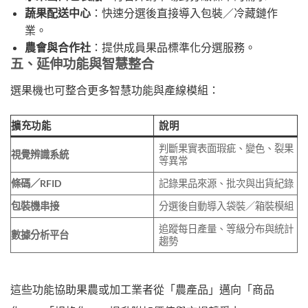
蔬果配送中心
：快速分選後直接導入包裝／冷藏鏈作
業。
農會與合作社
：提供成員果品標準化分選服務。
五、延伸功能與智慧整合
選果機也可整合更多智慧功能與產線模組：
擴充功能
說明
判斷果實表面瑕疵、變色、裂果
視覺辨識系統
等異常
條碼／RFID
記錄果品來源、批次與出貨紀錄
包裝機串接
分選後自動導入袋裝／箱裝模組
追蹤每日產量、等級分布與統計
數據分析平台
趨勢
這些功能協助果農或加工業者從「農產品」邁向「商品