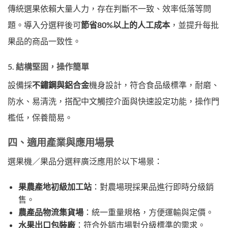
傳統選果依賴大量人力，存在判斷不一致、效率低落等問
題。導入分選秤後可
節省80%以上的人工成本
，並提升每批
果品的商品一致性。
5.
結構堅固，操作簡單
設備採
不鏽鋼與鋁合金
機身設計，符合食品級標準，耐磨、
防水、易清洗，搭配中文觸控介面與快速設定功能，操作門
檻低，保養簡易。
四、適用產業與應用場景
選果機／果品分選秤廣泛應用於以下場景：
果農產地初級加工站
：對農場現採果品進行即時分級銷
售。
農產品物流集貨場
：統一重量規格，方便運輸與定價。
水果出口包裝廠
：符合外銷市場對分級標準的需求。