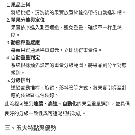
果品上料
將經挑選、清洗後的果實放置於輸送帶或自動進料槽。
單果分離與定位
果實依序進入測量通道，避免重疊，確保單一秤重精
度。
動態秤重感應
每顆果實通過秤重單元，立即測得重量值。
自動重量判定
系統根據預先設定的重量分級範圍，將果品劃分至對應
級別。
分級排出
透過氣動推桿、旋臂、落料管等方式，將果實引導至對
應的裝籃區或包裝線。
此流程可達到
連續、高速、自動化
的果品重量選別，並具備
良好的分級一致性與可追溯記錄功能。
三、五大特點與優勢