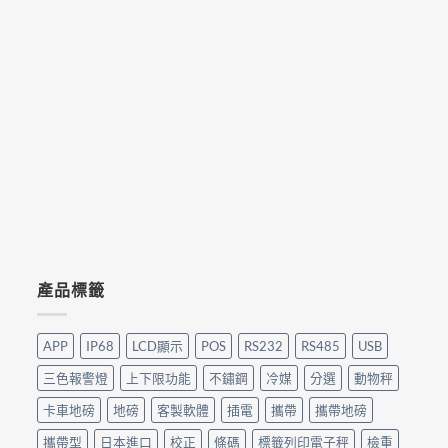
產品標籤
APP
IP68
LCD顯示
POS
RS232
RS485
USB
三色報警燈
上下限功能
不鏽鋼
冷媒
分選
動物秤
卡車地磅
地磅
客製軟體
插電
攜帶
攜帶地磅
攜帶型
日本進口
校正
條碼
標籤列印電子秤
檢重