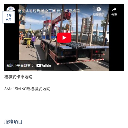
19
9 月
橋樑式卡車地磅
3M×15M 60噸橋樑式地磅…
服務項目