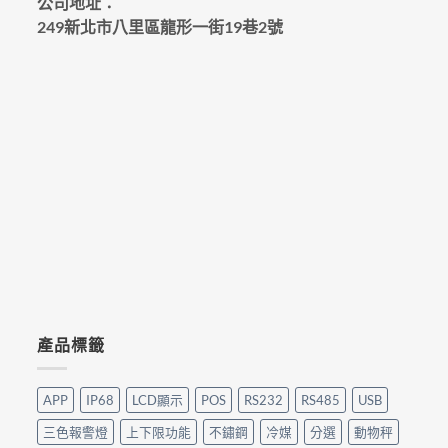
公司地址：
249新北市八里區龍形一街19巷2號
產品標籤
APP
IP68
LCD顯示
POS
RS232
RS485
USB
三色報警燈
上下限功能
不鏽鋼
冷媒
分選
動物秤