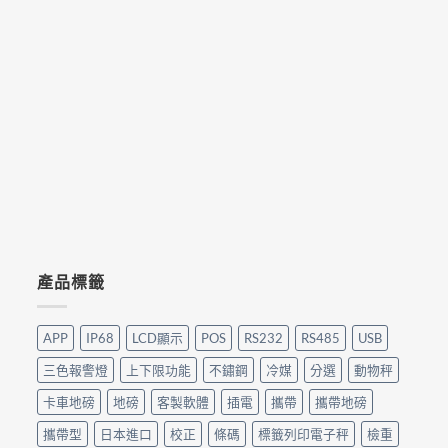
產品標籤
APP
IP68
LCD顯示
POS
RS232
RS485
USB
三色報警燈
上下限功能
不鏽鋼
冷媒
分選
動物秤
卡車地磅
地磅
客製軟體
插電
攜帶
攜帶地磅
攜帶型
日本進口
校正
條碼
標籤列印電子秤
檢重