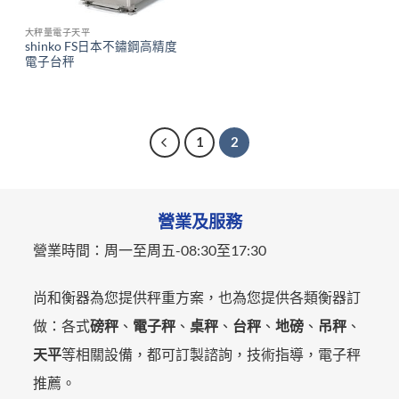
大秤量電子天平
shinko FS日本不鏽鋼高精度
電子台秤
1
2
營業及服務
營業時間：
周一至周五-
08:30至17:30
尚和衡器為您提供秤重方案，也為您提供各類衡器訂
做：各式
磅秤
、
電子秤
、
桌秤
、
台秤
、
地磅
、
吊秤
、
天平
等相關設備，都可訂製諮詢，技術指導，電子秤
推薦。