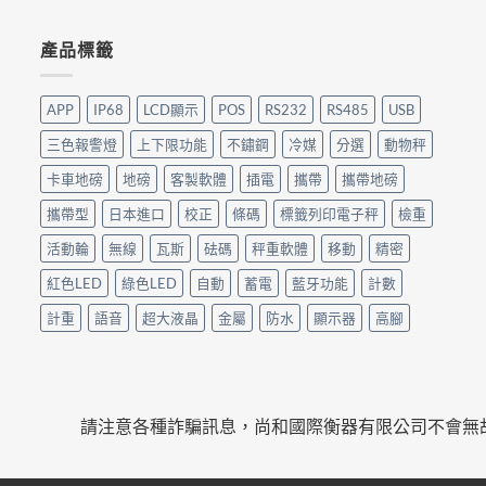
產品標籤
APP
IP68
LCD顯示
POS
RS232
RS485
USB
三色報警燈
上下限功能
不鏽鋼
冷媒
分選
動物秤
卡車地磅
地磅
客製軟體
插電
攜帶
攜帶地磅
攜帶型
日本進口
校正
條碼
標籤列印電子秤
檢重
活動輪
無線
瓦斯
砝碼
秤重軟體
移動
精密
紅色LED
綠色LED
自動
蓄電
藍牙功能
計數
計重
語音
超大液晶
金屬
防水
顯示器
高腳
請注意各種詐騙訊息，尚和國際衡器有限公司不會無故