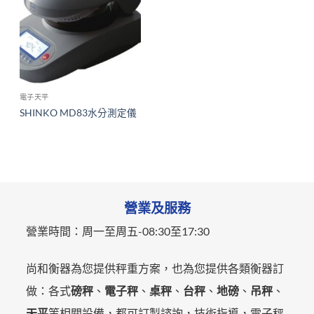
電子天平
SHINKO MD83水分測定儀
營業及服務
營業時間：
周一至周五-
08:30至17:30
尚和衡器為您提供秤重方案，也為您提供各類衡器訂
做：各式
磅秤
、
電子秤
、
桌秤
、
台秤
、
地磅
、
吊秤
、
天平
等相關設備，都可訂製諮詢，技術指導，電子秤