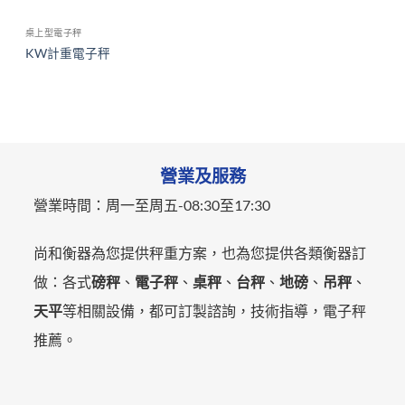
桌上型電子秤
KW計重電子秤
營業及服務
營業時間：
周一至周五-
08:30至17:30
尚和衡器為您提供秤重方案，也為您提供各類衡器訂
做：各式
磅秤
、
電子秤
、
桌秤
、
台秤
、
地磅
、
吊秤
、
天平
等相關設備，都可訂製諮詢，技術指導，電子秤
推薦。