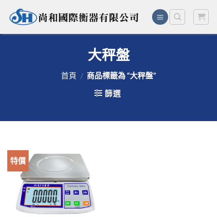
Skip
to
content
大秤盤
首頁
/
商品標籤為 “大秤盤”
篩選
特價