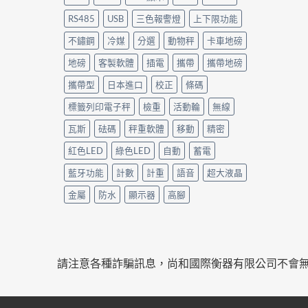
RS485
USB
三色報警燈
上下限功能
不鏽鋼
冷媒
分選
動物秤
卡車地磅
地磅
客製軟體
插電
攜帶
攜帶地磅
攜帶型
日本進口
校正
條碼
標籤列印電子秤
檢重
活動輪
無線
瓦斯
砝碼
秤重軟體
移動
精密
紅色LED
綠色LED
自動
蓄電
藍牙功能
計數
計重
語音
超大液晶
金屬
防水
顯示器
高腳
請注意各種詐騙訊息，尚和國際衡器有限公司不會無故傳