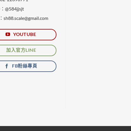
@584jjsjt
：sh88.scale@gmail.com
YOUTUBE
加入官方LINE
FB粉絲專頁