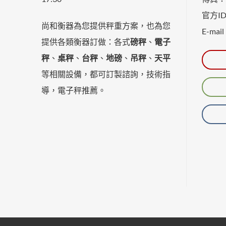
官方ID：
尚和衡器為您提供秤重方案，也為您
E-mail
提供各類衡器訂做：各式
磅秤
、
電子
秤
、
桌秤
、
台秤
、
地磅
、
吊秤
、
天平
等相關設備，都可訂製諮詢，技術指
導，電子秤推薦。