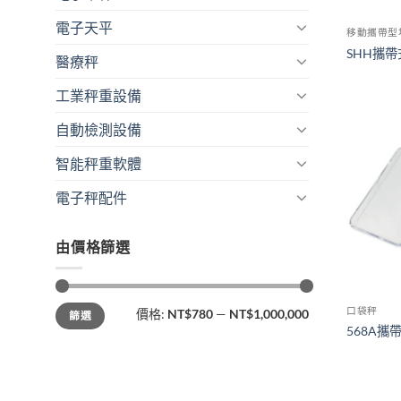
電子天平
移動攜帶型
SHH攜
醫療秤
工業秤重設備
自動檢測設備
智能秤重軟體
電子秤配件
由價格篩選
最
最
口袋秤
價格:
NT$780
—
NT$1,000,000
篩選
低
高
價
價
568A攜
格
格