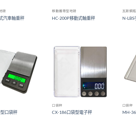
地磅
移動攜帶型地磅
瓦斯鋼
帶式汽車軸重秤
HC-200P移動式軸重秤
N-LB
口袋秤
口袋秤
帶型口袋秤
CX-186口袋型電子秤
MH-