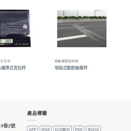
電子天平
移動攜帶型地磅
TA攜帶式克拉秤
彎板式動態軸重秤
產品標籤
9巷2號
APP
IP68
LCD顯示
POS
RS232