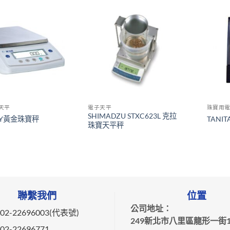
天平
電子天平
珠寶用
SHIMADZU STXC623L 克拉
 CY黃金珠寶秤
TANI
珠寶天平秤
聯繫我們
位置
公司地址：
2-22696003(代表號)
249新北市八里區龍形一街1
2-22696771