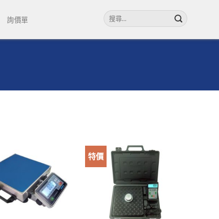
搜
詢價單
尋
關
鍵
字:
特價