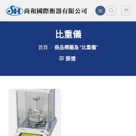
Skip
to
content
比重儀
首頁
/
商品標籤為 “比重儀”
篩選