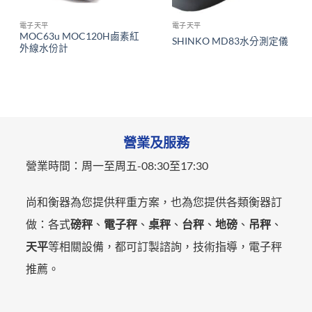
電子天平
電子天平
MOC63u MOC120H鹵素紅
SHINKO MD83水分測定儀
外線水份計
營業及服務
營業時間：
周一至周五-
08:30至17:30
尚和衡器為您提供秤重方案，也為您提供各類衡器訂
做：各式
磅秤
、
電子秤
、
桌秤
、
台秤
、
地磅
、
吊秤
、
天平
等相關設備，都可訂製諮詢，技術指導，電子秤
推薦。