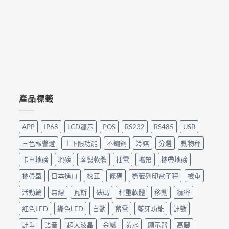
產品標籤
APP
IP68
LCD顯示
POS
RS232
RS485
USB
三色報警燈
上下限功能
不鏽鋼
冷媒
分選
動物秤
卡車地磅
地磅
客製軟體
插電
攜帶
攜帶地磅
攜帶型
日本進口
校正
條碼
標籤列印電子秤
檢重
活動輪
無線
瓦斯
砝碼
秤重軟體
移動
精密
紅色LED
綠色LED
自動
蓄電
藍牙功能
計數
計重
語音
超大液晶
金屬
防水
顯示器
高腳