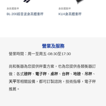
身高體重秤
身高體重秤
BL-200超音波身高體重秤
KLH身高體重秤
營業及服務
營業時間：
周一至周五-
08:30至17:30
尚和衡器為您提供秤重方案，也為您提供各類衡器訂
做：各式
磅秤
、
電子秤
、
桌秤
、
台秤
、
地磅
、
吊秤
、
天平
等相關設備，都可訂製諮詢，技術指導，電子秤
推薦。