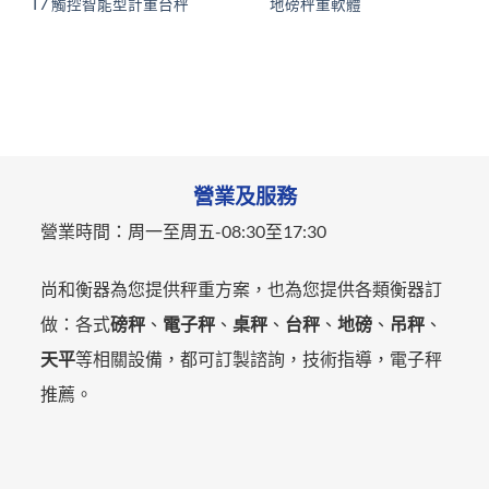
T7 觸控智能型計重台秤
地磅秤重軟體
營業及服務
營業時間：
周一至周五-
08:30至17:30
尚和衡器為您提供秤重方案，也為您提供各類衡器訂
做：各式
磅秤
、
電子秤
、
桌秤
、
台秤
、
地磅
、
吊秤
、
天平
等相關設備，都可訂製諮詢，技術指導，電子秤
推薦。