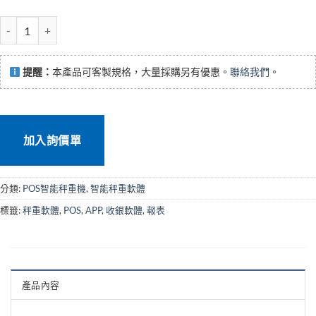
APP-POS門市收銀簡易軟體 數量
提醒：
本產品可客製規格，大量採購另有優惠。
聯絡我們
。
加入詢價單
分類:
POS智能秤重機
,
智能秤重軟體
標籤:
秤重軟體
,
POS
,
APP
,
收銀軟體
,
報表
產品內容