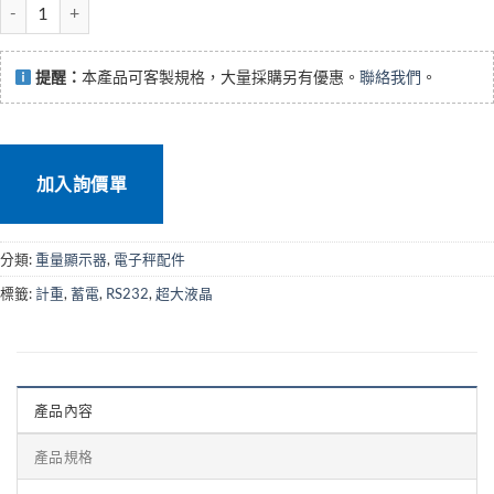
FSH大字幕秤重顯示器 數量
提醒：
本產品可客製規格，大量採購另有優惠。
聯絡我們
。
加入詢價單
分類:
重量顯示器
,
電子秤配件
標籤:
計重
,
蓄電
,
RS232
,
超大液晶
產品內容
產品規格