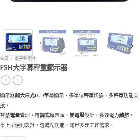
首頁
/
電子秤配件
FSH大字幕秤重顯示器
顯示器
超大白光
LCD字幕顯示，多單位
秤重
切換，多
秤重
功能支
援，
智慧
電量
管理，可
調式
顯示頭，
雙電壓
設計，長效電力
續航
，
桌上型便利設計，選購配功能，滿足多元工作需求。