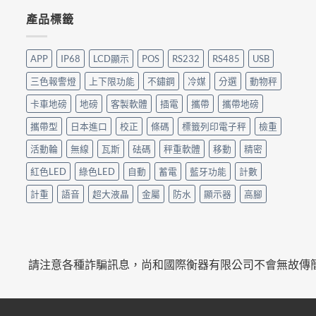
產品標籤
APP
IP68
LCD顯示
POS
RS232
RS485
USB
三色報警燈
上下限功能
不鏽鋼
冷媒
分選
動物秤
卡車地磅
地磅
客製軟體
插電
攜帶
攜帶地磅
攜帶型
日本進口
校正
條碼
標籤列印電子秤
檢重
活動輪
無線
瓦斯
砝碼
秤重軟體
移動
精密
紅色LED
綠色LED
自動
蓄電
藍牙功能
計數
計重
語音
超大液晶
金屬
防水
顯示器
高腳
請注意各種詐騙訊息，尚和國際衡器有限公司不會無故傳簡訊