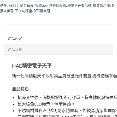
標籤:
RS232
,
藍芽傳輸
,
智能app
,
標籤印表機
,
檢重三色警示燈
,
後置顯示器
,
外
接大螢幕
,
下掛勾秤重
,
RTC萬年曆
產品內容
產品規格
HAE精密電子天平
新一代高精度天平採用高品質感應元件裝置,機械結構有
產品特色
抗噪音性強，開機歸零後即可秤重，超高精度與快速
超大綠色LED顯示，清晰易讀。
不銹鋼材質秤盤 , 透明防水防塵套，外觀易清潔整理保
三門可開式玻璃防風罩（320g天平），有效隔絕風