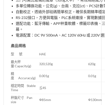
多單位轉換功能，公克(g)、台兩、克拉(ct)、PCS計
自動校正，透過外部砝碼簡單校正，確保長期精準穩
RS-232接口，方便與電腦、PLC系統連接，實現數
選配功能：藍牙傳輸、APP秤重軟體、標籤印表機、
幕。
電源配置：DC 9V 500mA、AC 120V 60Hz 或 220V 
產品規格
型 號
HAE
最大秤
320,520g
620g
量 Capacity(g)
精
0.001g
0.01g
度 Accuracy(g)
穩定時間 Stable
≦4S
Time
秤盤尺寸 Pan
Φ85mm
Φ130mm
size