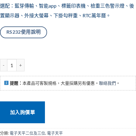
選配：藍芽傳輸、智能app、標籤印表機、檢重三色警示燈、後
置顯示器、外接大螢幕、下掛勾秤重、RTC萬年曆。
RS232使用說明
HAE精密電子天平 數量
提醒：
本產品可客製規格，大量採購另有優惠。
聯絡我們
。
加入詢價單
分類:
電子天平二位及三位
,
電子天平