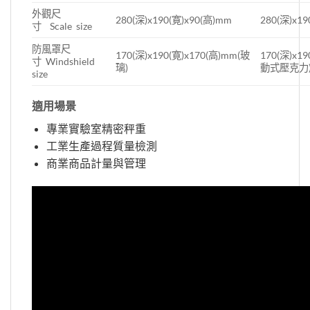
外觀尺
280(深)x190(寛)x90(高)mm
280(深)x1
寸 Scale size
防風罩尺
170(深)x190(寛)x170(高)mm(玻
170(深)x1
寸 Windshield
璃)
動式壓克力
size
適用場景
專業實驗室精密秤重
工業生產過程質量檢測
商業商品計量與管理