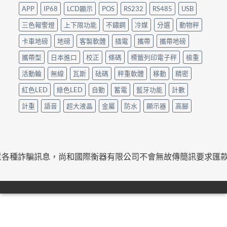
APP
IP68
LCD顯示
POS
RS232
RS485
USB
三色報警燈
上下限功能
不鏽鋼
冷媒
分選
動物秤
卡車地磅
地磅
客製軟體
插電
攜帶
攜帶地磅
攜帶型
日本進口
校正
條碼
標籤列印電子秤
檢重
活動輪
無線
瓦斯
砝碼
秤重軟體
移動
精密
紅色LED
綠色LED
自動
蓄電
藍牙功能
計數
計重
語音
超大液晶
金屬
防水
顯示器
高腳
騙訊息，尚和國際衡器有限公司不會無故傳簡訊要求匯款或下載