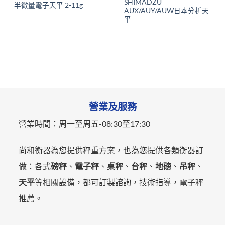
SHIMADZU
半微量電子天平 2-11g
AUX/AUY/AUW日本分析天
平
營業及服務
營業時間：
周一至周五-
08:30至17:30
尚和衡器為您提供秤重方案，也為您提供各類衡器訂
做：各式
磅秤
、
電子秤
、
桌秤
、
台秤
、
地磅
、
吊秤
、
天平
等相關設備，都可訂製諮詢，技術指導，電子秤
推薦。