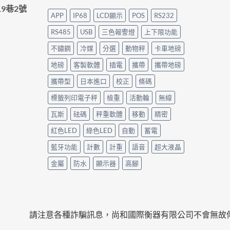
9巷2號
APP
IP68
LCD顯示
POS
RS232
RS485
USB
三色報警燈
上下限功能
不鏽鋼
冷媒
分選
動物秤
卡車地磅
地磅
客製軟體
插電
攜帶
攜帶地磅
攜帶型
日本進口
校正
條碼
標籤列印電子秤
檢重
活動輪
無線
瓦斯
砝碼
秤重軟體
移動
精密
紅色LED
綠色LED
自動
蓄電
藍牙功能
計數
計重
語音
超大液晶
金屬
防水
顯示器
高腳
請注意各種詐騙訊息，尚和國際衡器有限公司不會無故傳簡訊