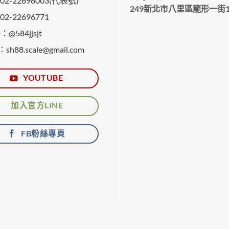
2-22696003(代表號)
249新北市八里區龍形一街1
2-22696771
@584jjsjt
：sh88.scale@gmail.com
YOUTUBE
加入官方LINE
FB粉絲專頁