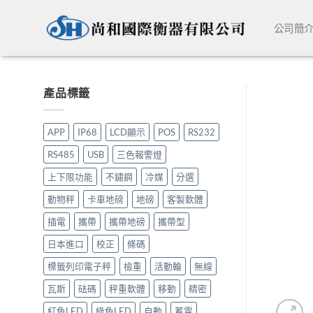
Skip
to
公司簡
content
產品標籤
APP
IP68
LCD顯示
POS
RS232
RS485
USB
三色報警燈
上下限功能
不鏽鋼
冷媒
分選
動物秤
卡車地磅
地磅
客製軟體
插電
攜帶
攜帶地磅
攜帶型
日本進口
校正
條碼
標籤列印電子秤
檢重
活動輪
無線
瓦斯
砝碼
秤重軟體
移動
精密
紅色LED
綠色LED
自動
蓄電