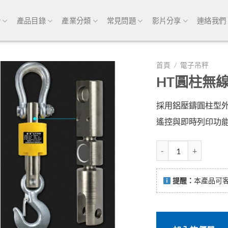
介
產品目錄
產業分類
常見問題
影片分享
連絡我們
首頁
/
電子吊秤
HT圓柱無
採用鋁壓鑄圓柱型外
遙控與即時列印功
HT圓柱無線電子吊秤 
提醒：
本產品可