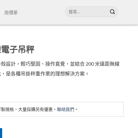
搜
詢價單
尋
關
鍵
字:
線電子吊秤
殼設計，輕巧堅固、操作直覺，並結合 200 米遠距無線
能，是各種吊掛秤重作業的理想解決方案。
數量
客製規格，大量採購另有優惠。
聯絡我們
。