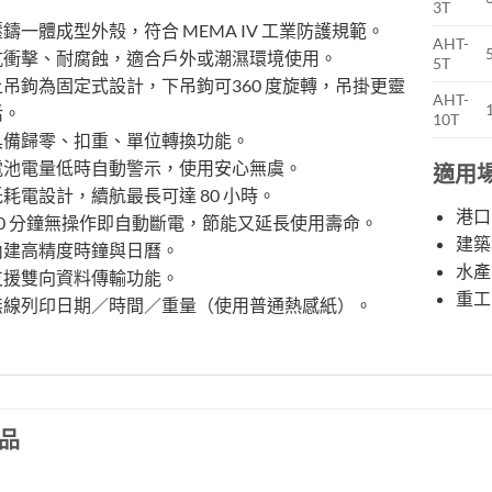
3T
壓鑄一體成型外殼，符合 MEMA IV 工業防護規範。
AHT-
抗衝擊、耐腐蝕，適合戶外或潮濕環境使用。
5T
上吊鉤為固定式設計，下吊鉤可360 度旋轉，吊掛更靈
AHT-
活。
10T
具備歸零、扣重、單位轉換功能。
電池電量低時自動警示，使用安心無虞。
適用
低耗電設計，續航最長可達 80 小時。
港口
30 分鐘無操作即自動斷電，節能又延長使用壽命。
建築
內建高精度時鐘與日曆。
水產
支援雙向資料傳輸功能。
重工
無線列印日期／時間／重量（使用普通熱感紙）。
品