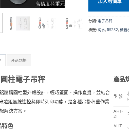
加入詢價單
分類:
電子吊秤
標籤:
防水
,
RS232
,
標籤
容
產品規格
T圓柱電子吊秤
產品
鋁壓鑄圓柱型外殼設計，輕巧堅固、操作直覺，並結合
型 號
0 米遠距無線遙控與即時列印功能，是各種吊掛秤重作業
想解決方案。
AHT-
2T
品特色
AHT-