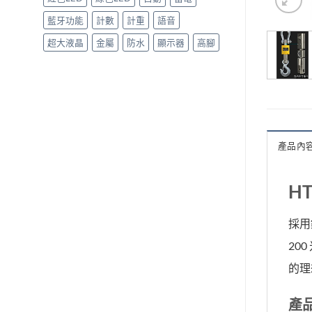
藍牙功能
計數
計重
語音
超大液晶
金屬
防水
顯示器
高腳
產品內
H
採用
20
的理
產