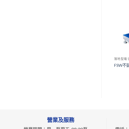
天平
大秤量電子天平
落地型電
O AB日本精密電子天
SHINKO HJK/HJK-R日本防
FSW不
水電子天平
營業及服務