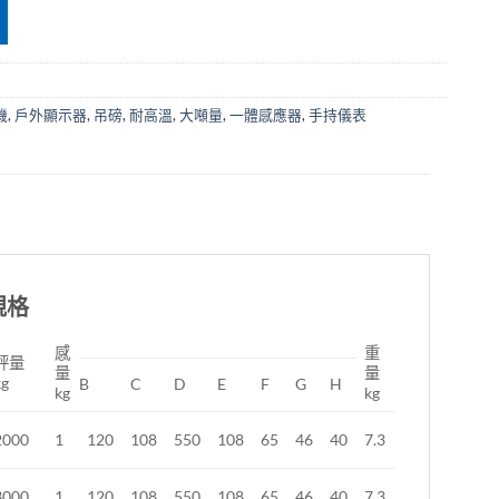
機
,
戶外顯示器
,
吊磅
,
耐高溫
,
大噸量
,
一體感應器
,
手持儀表
規格
感
重
秤量
量
量
kg
B
C
D
E
F
G
H
kg
kg
2000
1
120
108
550
108
65
46
40
7.3
3000
1
120
108
550
108
65
46
40
7.3