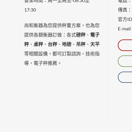
營業時間：
周一至周五-
08:30至
電話：0
17:30
傳真：0
官方ID：
尚和衡器為您提供秤重方案，也為您
E-mail
提供各類衡器訂做：各式
磅秤
、
電子
秤
、
桌秤
、
台秤
、
地磅
、
吊秤
、
天平
等相關設備，都可訂製諮詢，技術指
導，電子秤推薦。