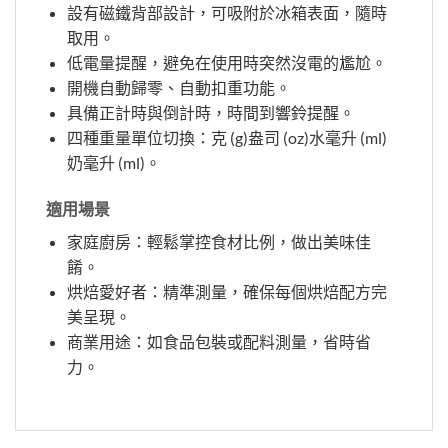
設有磁鐵背部設計，可吸附於冰箱表面，隨時
取用。
低電量提醒，避免在使用時突然沒電的尷尬。
開機自動歸零、自動扣重功能。
具備正計時與倒計時，時間到響鈴提醒。
四種重量單位切換：克 (g)盎司 (oz)水毫升 (ml)
奶毫升 (ml)。
適用場景
家庭廚房：輕鬆掌控食材比例，做出美味佳
餚。
烘焙愛好者：精準測量，確保每個烘焙配方完
美呈現。
商業用途：如食品包裝或配料測量，省時省
力。