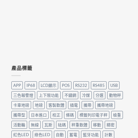
產品標籤
APP
IP68
LCD顯示
POS
RS232
RS485
USB
三色報警燈
上下限功能
不鏽鋼
冷媒
分選
動物秤
卡車地磅
地磅
客製軟體
插電
攜帶
攜帶地磅
攜帶型
日本進口
校正
條碼
標籤列印電子秤
檢重
活動輪
無線
瓦斯
砝碼
秤重軟體
移動
精密
紅色LED
綠色LED
自動
蓄電
藍牙功能
計數