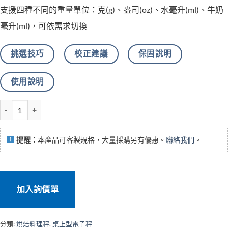
支援四種不同的重量單位：克(g)、盎司(oz)、水毫升(ml)、牛奶
毫升(ml)，可依需求切換
挑選技巧
校正建議
保固說明
使用說明
KT-02計時廚房料理秤 數量
提醒：
本產品可客製規格，大量採購另有優惠。
聯絡我們
。
加入詢價單
分類:
烘焙料理秤
,
桌上型電子秤