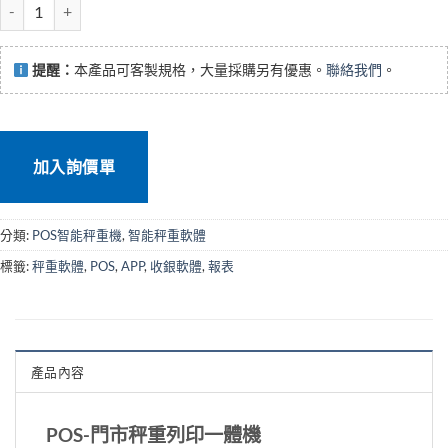
POS-門市秤重列印一體機 數量
提醒：
本產品可客製規格，大量採購另有優惠。
聯絡我們
。
加入詢價單
分類:
POS智能秤重機
,
智能秤重軟體
標籤:
秤重軟體
,
POS
,
APP
,
收銀軟體
,
報表
產品內容
POS-門市秤重列印一體機