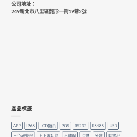
公司地址：
249新北市八里區龍形一街19巷2號
產品標籤
APP
IP68
LCD顯示
POS
RS232
RS485
USB
三色報警燈
上下限功能
不鏽鋼
冷媒
分選
動物秤