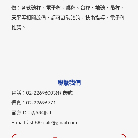
做：各式
磅秤
、
電子秤
、
桌秤
、
台秤
、
地磅
、
吊秤
、
天平
等相關設備，都可訂製諮詢，技術指導，電子秤
推薦。
聯繫我們
電話：02-22696003(代表號)
傳真：02-22696771
官方ID：@584jjsjt
E-mail：sh88.scale@gmail.com