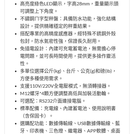
高亮度綠色LED顯示，字高28mm，重量顯示頭
可調整上下角度。
不鏽鋼ㄇ字型秤盤：具備防水功能，強化結構
設計，提供精確穩定的秤重結果。
搭配專業的高精度感應器，經特殊不銹鋼外殼
包封，防水氣密性強，保證長久耐用。
免插電設計：內建可充電蓄電池，無需擔心停
電問題，並可長時間使用，提供更多操作靈活
性。
多單位選擇公斤(kg)、台斤、公克(g)和磅(lb)，
方便多種使用需求。
支援110V/220V全電壓模式，無須轉接器。
M12螺牙*4顆方便調整高低與加裝活動輪。
可選配：RS232介面連接電腦。
標準配備：充電線、內建蓄電池、使用說明書
（含保固卡）。
選購配功能：數據傳輸線、USB數據傳輸線、藍
牙、印表機、三色燈、繼電器、APP軟體、桌面