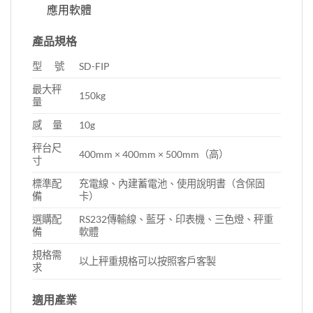
應用軟體
產品規格
型
號
SD-FIP
最大秤
150kg
量
感
量
10g
秤台尺
400mm × 400mm × 500mm
（高）
寸
標準配
充電線、內建蓄電池、使用說明書（含保固
備
卡）
選購配
RS232傳輸線、藍牙、印表機、三色燈、秤重
備
軟體
規格需
以上秤重規格可以按照客戶客製
求
適用產業