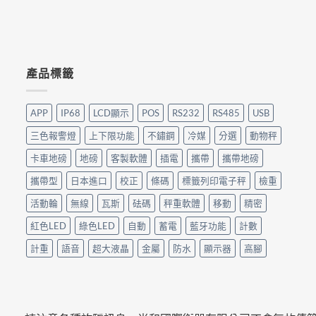
產品標籤
APP
IP68
LCD顯示
POS
RS232
RS485
USB
三色報警燈
上下限功能
不鏽鋼
冷媒
分選
動物秤
卡車地磅
地磅
客製軟體
插電
攜帶
攜帶地磅
攜帶型
日本進口
校正
條碼
標籤列印電子秤
檢重
活動輪
無線
瓦斯
砝碼
秤重軟體
移動
精密
紅色LED
綠色LED
自動
蓄電
藍牙功能
計數
計重
語音
超大液晶
金屬
防水
顯示器
高腳