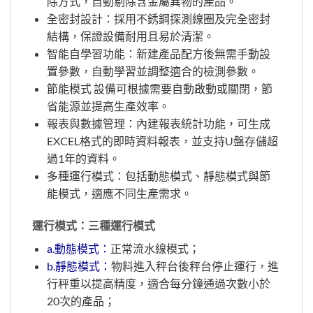
除方式，自動剔除含金屬異物的產品。
全密封設計：採用不銹鋼探測線圈及完全密封
結構，保證設備耐用且易於清潔。
智能自學習功能：新建產品配方後無需手動設
置參數，自動學習並調整適合的檢測參數。
節能模式 設備可根據需要自動啟動或關閉，節
省能源並提高生產效率。
報表與數據管理：內建報表統計功能，可生成
EXCEL格式的即時資料報表，並支持U盤存儲超
過1年的資料。
多種運行模式：包括動態模式、靜態模式與節
能模式，適應不同生產需求。
運行模式：三種運行模式
a.動態模式：
正常流水線模式；
b.靜態模式：
物料進入秤台後秤台停止運行，進
行秤重以提高精度，適合每分鐘通過次數小於
20次的產品；