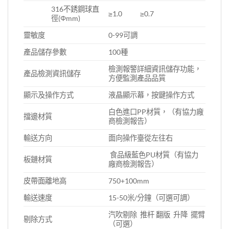
316不銹鋼球直
≥1.0
≥0.7
徑(Φmm)
靈敏度
0-99可調
產品儲存參數
100種
檢測報警詳細資訊儲存功能，
產品檢測資訊儲存
方便監測產品品質
顯示及操作方式
液晶顯示幕，按鍵操作方式
白色進口PP材質，（有協力廠
擋邊材質
商檢測報告）
輸送方向
面向操作臺從左往右
食品級藍色PU材質（有協力
板鏈材質
廠商檢測報告）
皮帶面離地高
750+100mm
輸送速度
15-50米/分鐘（可選可調）
汽吹剔除 推杆 翻版 升降 擺臂
剔除方式
（可選）