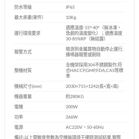
防水等級
IP65
最大承重(單件）
10Kg
適應溫度-15°-40°（無冰凍，
運行環境要求
急劇的溫度變化）；適應溫度
30-85%RP（無結露）
檢測到金屬異物自動停止運行,
報警方式
蜂鳴器報警或剔除
全機架採用304不銹鋼製作,符
整機材質
合HACCP,GMP,FDA,CAS等標
準
機械尺寸(mm)
2030×715×1242(長×寬×高)
機器重量
約280KG
電機
200W
功率
266W
電源
AC220V，50-60Hz
備註:以上靈敏度參數為空機無環境干擾時測試結果,實際