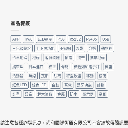
產品標籤
APP
IP68
LCD顯示
POS
RS232
RS485
USB
三色報警燈
上下限功能
不鏽鋼
冷媒
分選
動物秤
卡車地磅
地磅
客製軟體
插電
攜帶
攜帶地磅
攜帶型
日本進口
校正
條碼
標籤列印電子秤
檢重
活動輪
無線
瓦斯
砝碼
秤重軟體
移動
精密
紅色LED
綠色LED
自動
蓄電
藍牙功能
計數
計重
語音
超大液晶
金屬
防水
顯示器
高腳
意各種詐騙訊息，尚和國際衡器有限公司不會無故傳簡訊要求匯