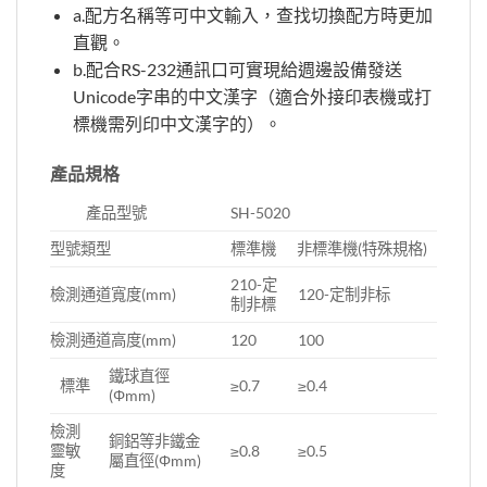
a.配方名稱等可中文輸入，查找切換配方時更加
直觀。
b.配合RS-232通訊口可實現給週邊設備發送
Unicode字串的中文漢字（適合外接印表機或打
標機需列印中文漢字的）。
產品規格
產品型號
SH-5020
型號類型
標準機
非標準機(特殊規格)
210-定
檢測通道寬度(mm)
120-定制非标
制非標
檢測通道高度(mm)
120
100
鐵球直徑
標準
≥0.7
≥0.4
(Φmm)
檢測
銅鋁等非鐵金
靈敏
≥0.8
≥0.5
屬直徑(Φmm)
度