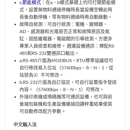
c.節能模式：
在a、b模式基礎上均可打開節能模
式，設置無物料通過停機時長當設備空轉此時
長後自動停機，等有物料通過時再自動啟動。
故障自檢測：可自行檢測：電機、變頻器、
AD、感測器和光電是否正常和故障原因及氣
缸、固態繼電器，電磁閥的引導檢測。方便非
專業人員檢查和維修。 週邊設備通訊：標配RS-
485和RS-232雙通訊口輸出。
a.RS-485介面為MODBUS，RTU標準協議但可
自行修改寫入位址（57600bps、8、N、1，從
站號為3）不可修改。
b.RS-232介面為自訂協定，可自行設置指令發送
內容。（57600bps、8、N、1）可修改。
外接印表機或噴碼機等可通訊設備，也可與前
後端包裝機和生產設備連接回饋秤重結果使其
可自動修改配方參數。
中文輸入法