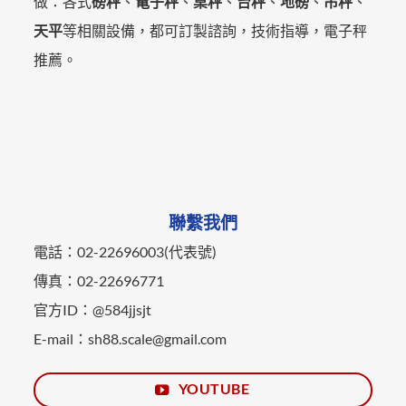
做：各式
磅秤
、
電子秤
、
桌秤
、
台秤
、
地磅
、
吊秤
、
天平
等相關設備，都可訂製諮詢，技術指導，電子秤
推薦。
聯繫我們
電話：02-22696003(代表號)
傳真：02-22696771
官方ID：@584jjsjt
E-mail：sh88.scale@gmail.com
YOUTUBE