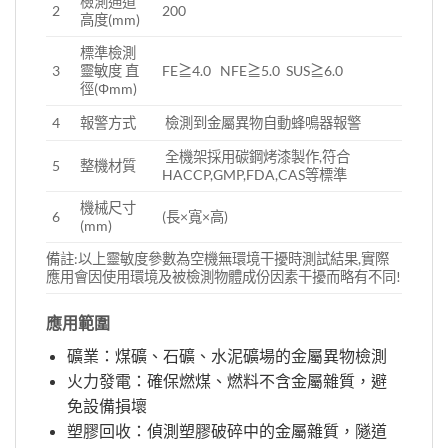
檢測通道
2
200
高度(mm)
標準檢測
3
靈敏度 直
FE≧4.0 NFE≧5.0 SUS≧6.0
徑(
Φ
mm)
4
報警方式
檢測到金屬異物自動蜂鳴器報警
全機架採用碳鋼烤漆製作,符合
5
整機材質
HACCP,GMP,FDA,CAS等標準
機械尺寸
6
(長×寬×高)
(mm)
備註:以上靈敏度參數為空機無環境干擾時測試結果,實際
應用會因使用環境及被檢測物體成份因素干擾而略有不同!
應用範圍
礦業：煤礦、石礦、水泥礦場的金屬異物檢測
火力發電：確保燃煤、燃料不含金屬雜質，避
免設備損壞
塑膠回收：偵測塑膠破碎中的金屬雜質，隧道