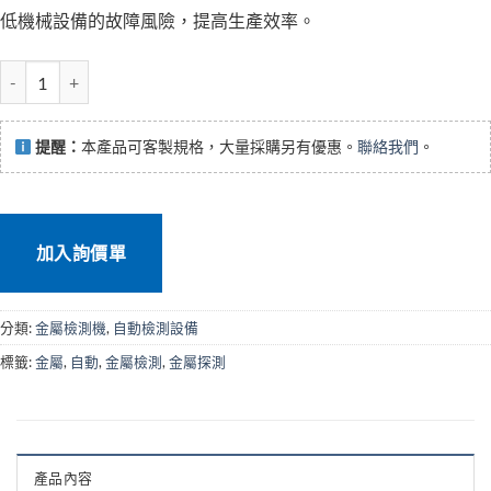
低機械設備的故障風險，提高生產效率。
SH-600 礦用金屬探測機 數量
提醒：
本產品可客製規格，大量採購另有優惠。
聯絡我們
。
加入詢價單
分類:
金屬檢測機
,
自動檢測設備
標籤:
金屬
,
自動
,
金屬檢測
,
金屬探測
產品內容