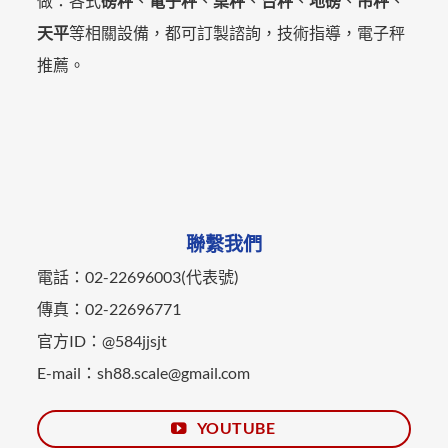
做：各式
磅秤
、
電子秤
、
桌秤
、
台秤
、
地磅
、
吊秤
、
天平
等相關設備，都可訂製諮詢，技術指導，電子秤
推薦。
聯繫我們
電話：02-22696003(代表號)
傳真：02-22696771
官方ID：@584jjsjt
E-mail：sh88.scale@gmail.com
YOUTUBE