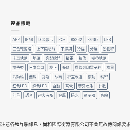
產品標籤
APP
IP68
LCD顯示
POS
RS232
RS485
USB
三色報警燈
上下限功能
不鏽鋼
冷媒
分選
動物秤
卡車地磅
地磅
客製軟體
插電
攜帶
攜帶地磅
攜帶型
日本進口
校正
條碼
標籤列印電子秤
檢重
活動輪
無線
瓦斯
砝碼
秤重軟體
移動
精密
紅色LED
綠色LED
自動
蓄電
藍牙功能
計數
計重
語音
超大液晶
金屬
防水
顯示器
高腳
各種詐騙訊息，尚和國際衡器有限公司不會無故傳簡訊要求匯款