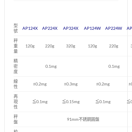
型
AP124X
AP224X
AP324X
AP124W
AP224W
A
號
秤
重
120g
220g
320g
120g
220g
量
精
密
0.1mg
0.1mg
度
線
±0.2mg
±0.3mg
±0.2mg
±
性
再
現
≦0.1mg
≦0.15mg
≦0.1mg
≦0
性
秤
91mm不銹鋼圓盤
盤
校