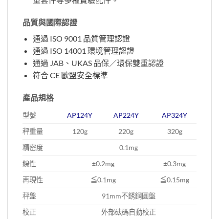
品質與國際認證
通過 ISO 9001 品質管理認證
通過 ISO 14001 環境管理認證
通過 JAB、UKAS 品保／環保雙重認證
符合 CE 歐盟安全標準
產品規格
型號
AP124Y
AP224Y
AP324Y
秤重量
120g
220g
320g
精密度
0.1mg
線性
±0.2mg
±0.3mg
再現性
≦0.1mg
≦0.15mg
秤盤
91mm不銹鋼圓盤
校正
外部砝碼自動校正