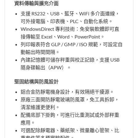
資料傳輸與擴充介面
支援 RS232、USB、藍牙、WiFi 多介面連線，
可外接電腦、印表機、PLC、自動化系統。
WindowsDirect 專利技術：免安裝軟體即可直
接傳輸至 Excel、Word、PowerPoint。
列印報表符合 GLP / GMP / ISO 規範，可設定自
動輸出時間間隔。
內建記憶體可儲存秤重與校正記錄，支援 USB
隨身碟輸出（APW）。
堅固結構與防風設計
鋁合金防靜電機身設計，有效隔絕干擾源。
原廠三面開防靜電玻璃防風罩，免工具拆卸，
清潔維護更便利。
配備底部下掛鉤，可進行比重測試或外部秤重
應用。
可選配除靜電器、藥紙架、微量離心管架、比
重套件等多種實驗配件。