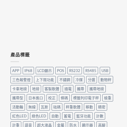
產品標籤
APP
IP68
LCD顯示
POS
RS232
RS485
USB
三色報警燈
上下限功能
不鏽鋼
冷媒
分選
動物秤
卡車地磅
地磅
客製軟體
插電
攜帶
攜帶地磅
攜帶型
日本進口
校正
條碼
標籤列印電子秤
檢重
活動輪
無線
瓦斯
砝碼
秤重軟體
移動
精密
紅色LED
綠色LED
自動
蓄電
藍牙功能
計數
計重
語音
超大液晶
金屬
防水
顯示器
高腳