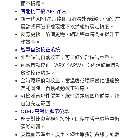
而不損壞。
智能抗干擾 AP-i 晶片
新一代 AP-i 晶片能即時過濾外界雜訊，確保在
震動或電磁干擾環境下依然維持穩定精度。
反應更快、讀值更穩，縮短秤重時間並提升工
作效率。
智慧自動校正系統
外部砝碼自動校正：可自訂外部砝碼重量。
內藏自動校正（APX／APW）：內建砝碼自動
啟動校正功能。
全時環境偵測校正：當溫度或環境變化超過設
定範圍時，自動啟動校正程序。
可檢測再現性偏差、線性偏差與四角偏差，並
自訂允差範圍。
OLED 高對比顯示螢幕
超高對比與寬視角設計，即使在昏暗環境中仍
清晰可讀。
支援顯示淨重、皮重、總重等多項資訊；計數