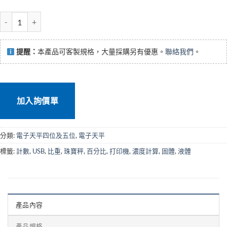
SHIMADZU AP日本分析電子天平 數量
提醒：
本產品可客製規格，大量採購另有優惠。
聯絡我們
。
加入詢價單
分類:
電子天平四位及五位
,
電子天平
標籤:
計數
,
USB
,
比重
,
珠寶秤
,
百分比
,
打印機
,
濃度計算
,
固體
,
液體
產品內容
產品規格