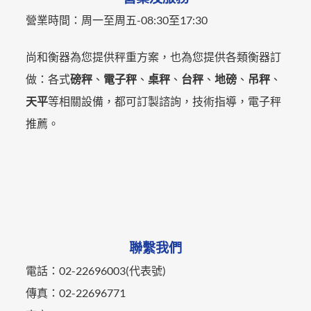
營業時間：
周一至周五-
08:30至17:30
尚和衡器為您提供秤重方案，也為您提供各類衡器訂
做：各式
磅秤
、
電子秤
、
桌秤
、
台秤
、
地磅
、
吊秤
、
天平
等相關設備，都可訂製諮詢，技術指導，電子秤
推薦。
聯繫我們
電話：02-22696003(代表號)
傳真：02-22696771