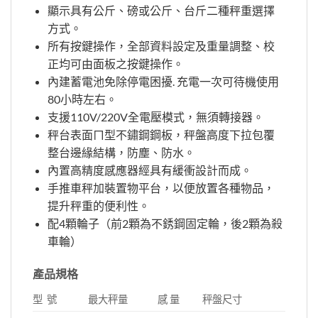
顯示具有公斤、磅或公斤、台斤二種秤重選擇
方式。
所有按鍵操作，全部資料設定及重量調整、校
正均可由面板之按鍵操作。
內建蓄電池免除停電困擾. 充電一次可待機使用
80小時左右。
支援110V/220V全電壓模式，無須轉接器。
秤台表面ㄇ型不鏽鋼鋼板，秤盤高度下拉包覆
整台邊緣結構，防塵、防水。
內置高精度感應器經具有緩衝設計而成。
手推車秤加裝置物平台，以便放置各種物品，
提升秤重的便利性。
配4顆輪子（前2顆為不銹鋼固定輪，後2顆為殺
車輪）
產品規格
型 號
最大秤量
感 量
秤盤尺寸