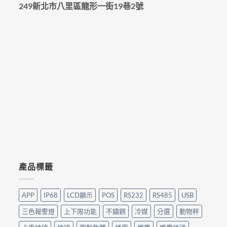
249新北市八里區龍形一街19巷2號
產品標籤
APP
IP68
LCD顯示
POS
RS232
RS485
USB
三色報警燈
上下限功能
不鏽鋼
冷媒
分選
動物秤