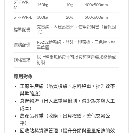
ST-FWR
–
150kg
10g
400x500mm
M
ST-FWR-L
300kg
20g
500x600mm
充電線、內建蓄電池、使用說明書（含保固
標準配備
卡）
RS232傳輸線、藍牙、印表機、三色燈、秤
選購配備
重軟體
以上秤重規格尺寸可以按照客戶需求變動或
規格需求
訂製
應用對象
工廠生產線（品質檢驗、原料秤重，提升效率
與準確度）
倉儲物流（出入庫重量檢測，減少誤差與人工
成本）
農產品秤重（收購、出貨檢驗，確保交易公
平）
回收站與資源管理（提升分類與重量紀錄的效