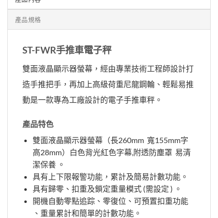
產品規格
ST-FWR手推車電子秤
雙面液晶顯示器螢幕，經由專業技術工程師設計打
造手推把手，再加上高級荷重尼龍鋼輪、輕鬆易推
動是一款專為工廠設計的電子手推車秤。
產品特色
雙面液晶顯示器螢幕（長260mm 寬155mm字
高28mm）白色背光紅色字幕,附透防塵罩 易清
潔保養 。
具有上下限報警功能，累計及簡易計數功能。
具有歸零、扣重及鎖定重量模式 (需設定 ) 。
開機自動零點追踪、零復位、可預置扣重功能
、重量累計和簡單的計數功能。