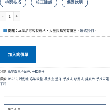
挑選技巧
校正建議
保固說明
ST-FWR手推車電子秤 數量
提醒：
本產品可客製規格，大量採購另有優惠。
聯絡我們
。
加入詢價單
分類:
落地型電子台秤
,
手推車秤
標籤:
RS232
,
活動輪
,
客製軟體
,
標籤機
,
藍牙
,
手推式
,
移動式
,
雙顯示
,
手推車電
子秤
產品內容