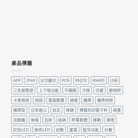
產品標籤
APP
IP68
LCD顯示
POS
RS232
RS485
USB
三色報警燈
上下限功能
不鏽鋼
冷媒
分選
動物秤
卡車地磅
地磅
客製軟體
插電
攜帶
攜帶地磅
攜帶型
日本進口
校正
條碼
標籤列印電子秤
檢重
活動輪
無線
瓦斯
砝碼
秤重軟體
移動
精密
紅色LED
綠色LED
自動
蓄電
藍牙功能
計數