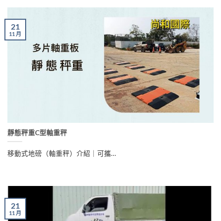
21
11 月
靜態秤重C型軸重秤
移動式地磅（軸重秤）介紹｜可攜…
21
11 月