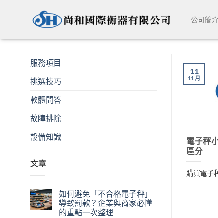
Skip
to
公司簡
content
服務項目
11
11 月
挑選技巧
軟體問答
故障排除
設備知識
電子秤
區分
文章
購買電子
如何避免「不合格電子秤」
導致罰款？企業與商家必懂
的重點一次整理