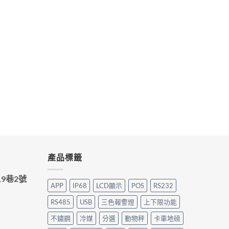
產品標籤
9巷2號
APP
IP68
LCD顯示
POS
RS232
RS485
USB
三色報警燈
上下限功能
不鏽鋼
冷媒
分選
動物秤
卡車地磅