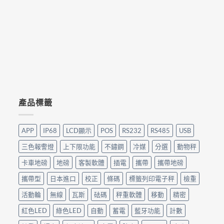
產品標籤
APP
IP68
LCD顯示
POS
RS232
RS485
USB
三色報警燈
上下限功能
不鏽鋼
冷媒
分選
動物秤
卡車地磅
地磅
客製軟體
插電
攜帶
攜帶地磅
攜帶型
日本進口
校正
條碼
標籤列印電子秤
檢重
活動輪
無線
瓦斯
砝碼
秤重軟體
移動
精密
紅色LED
綠色LED
自動
蓄電
藍牙功能
計數