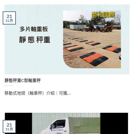
21
11 月
靜態秤重C型軸重秤
移動式地磅（軸重秤）介紹｜可攜…
21
11 月