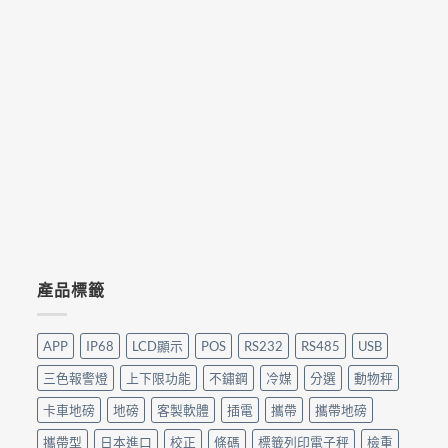
產品標籤
APP
IP68
LCD顯示
POS
RS232
RS485
USB
三色報警燈
上下限功能
不鏽鋼
冷媒
分選
動物秤
卡車地磅
地磅
客製軟體
插電
攜帶
攜帶地磅
攜帶型
日本進口
校正
條碼
標籤列印電子秤
檢重