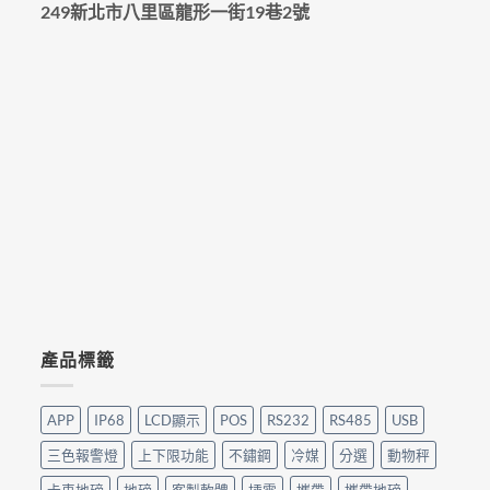
249新北市八里區龍形一街19巷2號
產品標籤
APP
IP68
LCD顯示
POS
RS232
RS485
USB
三色報警燈
上下限功能
不鏽鋼
冷媒
分選
動物秤