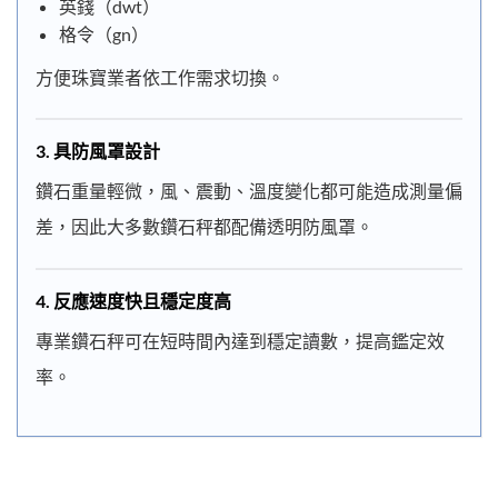
英錢（dwt）
格令（gn）
方便珠寶業者依工作需求切換。
3.
具防風罩設計
鑽石重量輕微，風、震動、溫度變化都可能造成測量偏
差，因此大多數鑽石秤都配備透明防風罩。
4.
反應速度快且穩定度高
專業鑽石秤可在短時間內達到穩定讀數，提高鑑定效
率。