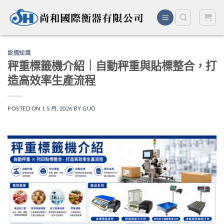
Skip
to
content
設備知識
秤重標籤機介紹｜自動秤重與貼標整合，打
造高效率生產流程
POSTED ON
1 5 月, 2026
BY
GUO