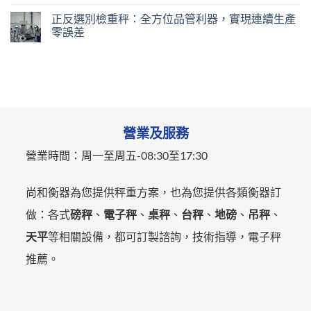
正反選別檢重秤：全方位品管利器，實現連續生產
零誤差
營業及服務
營業時間：
周一至周五-
08:30至17:30
尚和衡器為您提供秤重方案，也為您提供各類衡器訂
做：各式
磅秤
、
電子秤
、
桌秤
、
台秤
、
地磅
、
吊秤
、
天平
等相關設備，都可訂製諮詢，技術指導，電子秤
推薦。