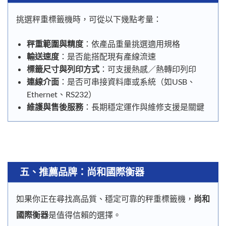
挑選秤重標籤機時，可從以下幾點考量：
秤重範圍與精度
：依產品重量挑選適用規格
輸送速度
：是否能搭配現有產線流速
標籤尺寸與列印方式
：可支援熱感／熱轉印列印
連線介面
：是否可串接資料庫或系統（如USB、
Ethernet、RS232）
維護與售後服務
：長期穩定運作與維修支援是關鍵
五、推薦品牌：尚和國際衡器
如果你正在尋找高品質、穩定可靠的秤重標籤機，
尚和
國際衡器
是值得信賴的選擇。