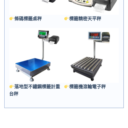
條碼標籤桌秤
標籤精密天平秤
落地型不鏽鋼標籤計重
標籤機滾輪電子秤
台秤