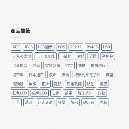
產品標籤
APP
IP68
LCD顯示
POS
RS232
RS485
USB
三色報警燈
上下限功能
不鏽鋼
冷媒
分選
動物秤
卡車地磅
地磅
客製軟體
插電
攜帶
攜帶地磅
攜帶型
日本進口
校正
條碼
標籤列印電子秤
檢重
活動輪
無線
瓦斯
砝碼
秤重軟體
移動
精密
紅色LED
綠色LED
自動
蓄電
藍牙功能
計數
計重
語音
超大液晶
金屬
防水
顯示器
高腳