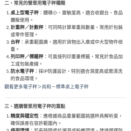
二、常見的營業用電子秤種類
桌上型電子秤
：體積小、靈敏度高，適合收銀台、食品
攤販使用。
計重秤／計數秤
：可同時計算單重與數量，常用於包裝
或零件管理。
台秤
：承重範圍廣，適用於貨物出入庫或中大型物件檢
重。
列印秤／標籤秤
：可直接列印重量標籤，常見於食品加
工或包裝產線。
防水電子秤
：採IP防護設計，特別適合濕度高或需清洗
的食品環境。
觀看更多電子秤＞尚和－標準桌上電子秤
三、選購營業用電子秤的重點
精度與穩定性
：應根據商品重量範圍挑選秤具解析度，
確保誤差在容許範圍內。
使用環境
：若長時間處於潮濕或粉塵環境，建議選擇防