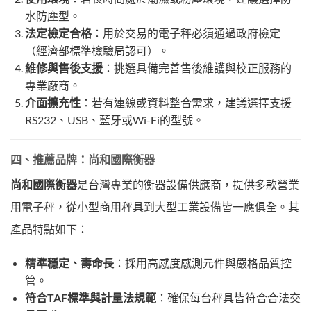
水防塵型。
法定檢定合格
：用於交易的電子秤必須通過政府檢定
（經濟部標準檢驗局認可）。
維修與售後支援
：挑選具備完善售後維護與校正服務的
專業廠商。
介面擴充性
：若有連線或資料整合需求，建議選擇支援
RS232、USB、藍牙或Wi-Fi的型號。
四、推薦品牌：尚和國際衡器
尚和國際衡器
是台灣專業的衡器設備供應商，提供多款營業
用電子秤，從小型商用秤具到大型工業設備皆一應俱全。其
產品特點如下：
精準穩定、壽命長
：採用高感度感測元件與嚴格品質控
管。
符合TAF標準與計量法規範
：確保每台秤具皆符合合法交