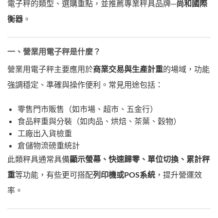
電子秤的類型、選購重點，並推薦專業秤具品牌─
尚和國際
衡器
。
一、營業用電子秤是什麼？
營業用電子秤主要應用於
商業交易與生產計重
的場域，功能
強調穩定、準確與操作便利。常見用途包括：
零售門市販售（如市場、超市、五金行）
食品秤重與分裝（如肉品、烘焙、茶葉、穀物）
工廠出入貨檢重
倉儲物流磅重統計
此類秤具通常具備
顯示螢幕、快速歸零、單位切換、累計秤
重
等功能，有些更可搭配
列印機或POS系統
，提升營運效
率。