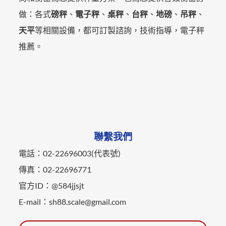
做：各式
磅秤
、
電子秤
、
桌秤
、
台秤
、
地磅
、
吊秤
、
天平
等相關設備，都可訂製諮詢，技術指導，電子秤
推薦。
聯繫我們
電話：02-22696003(代表號)
傳真：02-22696771
官方ID：@584jjsjt
E-mail：sh88.scale@gmail.com