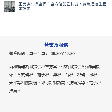
正反選別檢重秤：全方位品管利器，實現連續生產
零誤差
營業及服務
營業時間：
周一至周五-
08:30至17:30
尚和衡器為您提供秤重方案，也為您提供各類衡器訂
做：各式
磅秤
、
電子秤
、
桌秤
、
台秤
、
地磅
、
吊秤
、
天平
等相關設備，都可訂製諮詢，技術指導，電子秤
推薦。