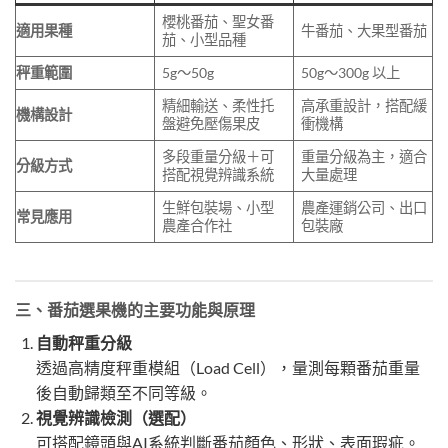
櫻桃番茄、聖女番
適用果種
牛番茄、大果型番茄
茄、小型品種
秤重範圍
5g～50g
50g～300g 以上
精細輸送、柔性托
高承重設計，搭配緩
機構設計
盤避免壓傷果皮
衝機構
多段重量分級＋可
重量分級為主，適合
分級方式
搭配視覺辨識系統
大量處理
生鮮包裝場、小型
農產運銷公司、出口
常見應用
農產合作社
包裝廠
三、番茄選果機的主要功能與原理
自動秤重分級
透過高精度秤重模組（Load Cell），量測每顆番茄重量
後自動歸類至不同等級。
視覺辨識檢測（選配）
可搭配鏡頭與AI系統判斷番茄顏色、形狀、表面瑕疵。