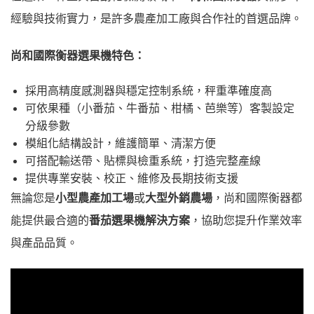
經驗與技術實力，是許多農產加工廠與合作社的首選品牌。
尚和國際衡器選果機特色：
採用高精度感測器與穩定控制系統，秤重準確度高
可依果種（小番茄、牛番茄、柑橘、芭樂等）客製設定
分級參數
模組化結構設計，維護簡單、清潔方便
可搭配輸送帶、貼標與檢重系統，打造完整產線
提供專業安裝、校正、維修及長期技術支援
無論您是
小型農產加工場
或
大型外銷農場
，尚和國際衡器都
能提供最合適的
番茄選果機解決方案
，協助您提升作業效率
與產品品質。