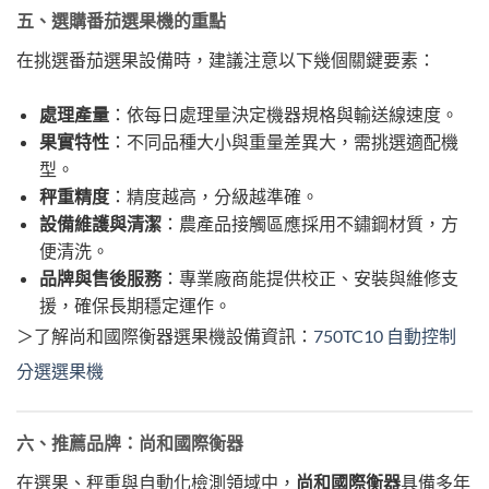
五、選購番茄選果機的重點
在挑選番茄選果設備時，建議注意以下幾個關鍵要素：
處理產量
：依每日處理量決定機器規格與輸送線速度。
果實特性
：不同品種大小與重量差異大，需挑選適配機
型。
秤重精度
：精度越高，分級越準確。
設備維護與清潔
：農產品接觸區應採用不鏽鋼材質，方
便清洗。
品牌與售後服務
：專業廠商能提供校正、安裝與維修支
援，確保長期穩定運作。
＞了解尚和國際衡器選果機設備資訊：
750TC10 自動控制
分選選果機
六、推薦品牌：尚和國際衡器
在選果、秤重與自動化檢測領域中，
尚和國際衡器
具備多年